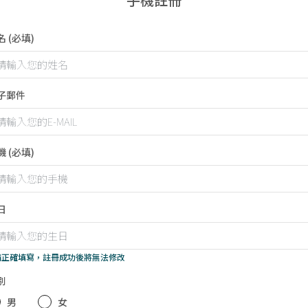
名
(必填)
子郵件
機
(必填)
日
 請正確填寫，註冊成功後將無法修改
別
男
女