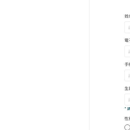
姓
電
手
生
*
性