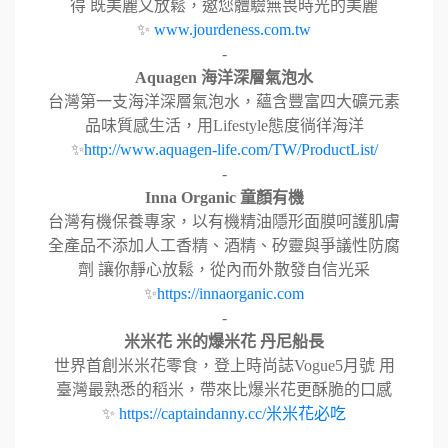
得 既美麗又放鬆，邀您體驗無畏時光的美麗
✨
www.jourdeness.com.tw
-
Aquagen 海洋深層氣泡水
台灣第一支海洋深層氣泡水，蘊含豐富四大礦元素
品味質感生活，用Lifestyle態度徜徉海洋
✨
http://www.aquagen-life.com/TW/ProductList/
-
Inna Organic 童顏有機
台灣有機保養專家，以有機精油隱形面膜呵護肌膚
全產品不添加人工香精、酒精、矽靈與爭議性防腐
劑 讓你靜心放鬆，從內而外散發自信光采
✨
https://innaorganic.com
-
米米花 米的爆米花 丹尼船長
世界首創米米花零食，登上時尚誌Vogue5月號 用
臺灣最熟悉的稻米，帶來比爆米花更酥脆的口感
✨
https://captaindanny.cc/米米花必吃