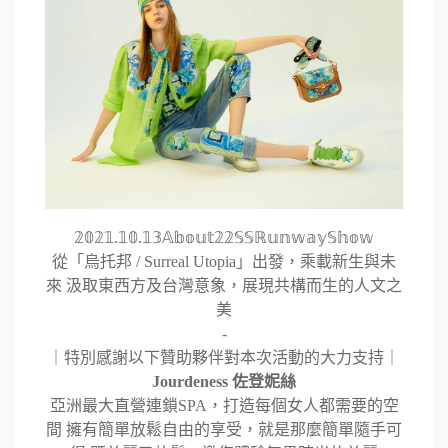
𝟚𝟘𝟚𝟙.𝟙𝟘.𝟙𝟛𝔸𝕓𝕠𝕦𝕥𝟚𝟚𝕊𝕊ℝ𝕦𝕟𝕨𝕒𝕪𝕊𝕙𝕠𝕨
從「烏托邦 / Surreal Utopia」出發，乘載新生與未
來 汲取東西方及台灣意象，展現共構而生的人文之
美
-
｜特別感謝以下贊助夥伴對本次活動的大力支持｜
Jourdeness 佐登妮絲
亞洲最大直營連鎖SPA，打造每個女人都需要的空
間 擁有簡單放鬆自由的享受，就是那麼簡單隨手可