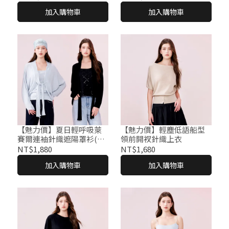
加入購物車
加入購物車
【魅力價】夏日輕呼吸萊
【魅力價】輕塵低語船型
賽爾連袖針織遮陽罩衫(兩
領前開衩針織上衣
色；F)
NT$1,880
NT$1,680
加入購物車
加入購物車