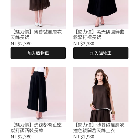
【魅力價】薄暮微風層次
【魅力價】黑天鵝圓舞曲
天絲長裙
鬆緊打褶長裙
NT$2,380
NT$2,380
加入購物車
加入購物車
【魅力價】洗鍊都會垂墜
【魅力價】薄暮微風層次
感打褶西裝長褲
撞色後開岔天絲上衣
NT$2,380
NT$1,980