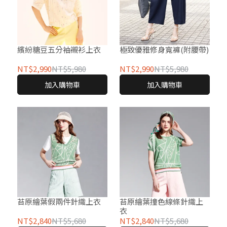
繽紛糖豆五分袖襯衫上衣
極致優雅修身寬褲(附腰帶)
NT$2,990
NT$5,980
NT$2,990
NT$5,980
加入購物車
加入購物車
苔原繪葉假兩件針織上衣
苔原繪葉撞色線條針織上
衣
NT$2,840
NT$5,680
NT$2,840
NT$5,680