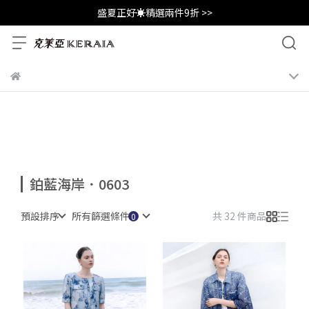
盛夏正好☀️精選兩件9折 >>
鉑藍海岸．0603
預設排序
所有篩選條件
共 32 件商品