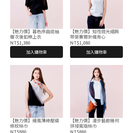
【魅力價】暮色序曲拋袖
【魅力價】知性微光細肩
層次後釦棉上衣
帶萊賽爾針織背心
NT$1,380
NT$1,080
加入購物車
加入購物車
【魅力價】縵風薄綠壓褶
【魅力價】漫步藝廊幾何
條紋絲巾
拼接寬版絲巾
NT$880
NT$880