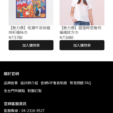
【魅力價】斑斕午茶俏貓
【魅力價】錯落時空幾何
咪彩繪絲巾
編織紋方巾
NT$780
NT$680
加入購物車
加入購物車
關於官網
品牌故事
設計師介紹
官網VIP會員制度
常見問題 FAQ
全台門市據點
制服訂製
官網客服資訊
客服專線：04-2316-9527