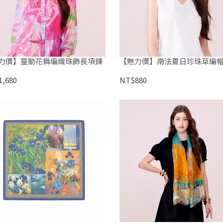
力價】靈動花舞編織珠飾長項鍊
【魅力價】南法夏日珍珠草編
,680
NT$880