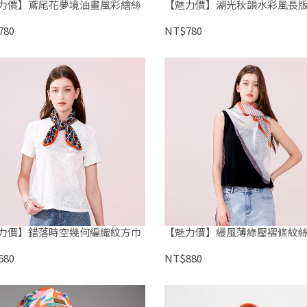
力價】鳶尾花夢境油畫風彩繪絲
【魅力價】湖光秋韻水彩風長
780
NT$780
力價】錯落時空幾何編織紋方巾
【魅力價】縵風薄綠壓褶條紋
680
NT$880