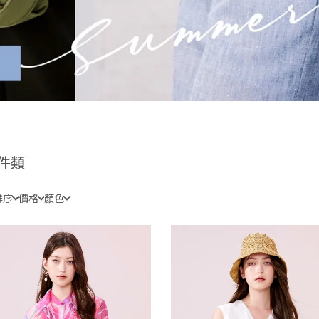
件類
排序
價格
顏色