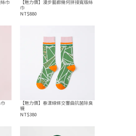
版絲巾
【魅力價】漫步藝廊幾何拼接寬版絲
巾
NT$880
絲巾
【魅力價】春漾線條交響曲抗菌除臭
襪
NT$380