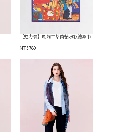
帽
【魅力價】斑斕午茶俏貓咪彩繪絲巾
NT$780