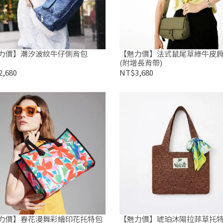
力價】潮汐波紋牛仔側背包
【魅力價】法式鼠尾草綠牛皮
(附增長背帶)
,680
NT$3,680
力價】春花漫舞彩繪印花托特包
【魅力價】琥珀沐陽拉菲草托特