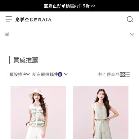
盛夏正好☀️精選兩件9折 >>
質感推薦
預設排序
所有篩選條件
共 4 件商品