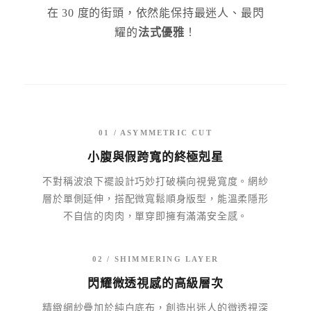
在 30 度的街頭，依然能保持最迷人、最閃
耀的
法式優雅
！
01 / ASYMMETRIC CUT
小腹與假跨寬的終極剋星
不對稱波浪下襬設計巧妙打破橫向視覺寬度。網紗
層於單側延伸，搭配微寬鬆順身版型，能溫柔隱形
不自信的肉肉，單穿即擁有滿滿安全感。
02 / SHIMMERING LAYER
閃耀微透視感的高級層次
精緻網紗疊加於純白底布，創造出迷人的微透視深