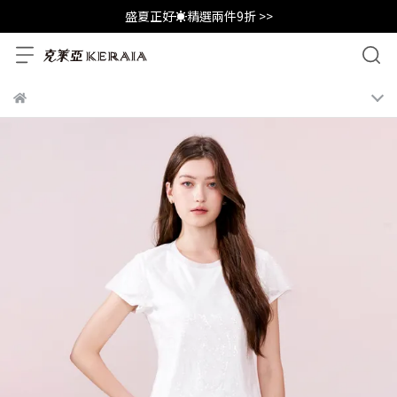
盛夏正好☀️精選兩件9折 >>