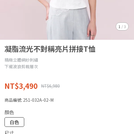
1
/
3
凝脂流光不對稱亮片拼接T恤
精緻立體網紗刺繡
下襬波浪剪裁層次
NT$3,490
NT$6,980
商品編號:
251-032A-02-M
顏色
白色
尺寸