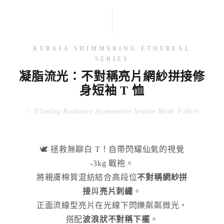
KERAIA SHIMMERING ETHEREAL
SERIES
凝脂流光：不對稱亮片網紗拼接修
身短袖 T 恤
✨ Flowing Radiance Asymmetric Sequin Mesh T-shirt
🕊️ 拯救無聊白 T！自帶閃耀仙氣的視覺
-3kg 戰袍。
將親膚棉質混紡結合高段位
不對稱網紗拼
接
與
亮片刺繡
。
正面流線型亮片在光線下閃爍粼粼微光，
搭配
波浪狀不對稱下襬
。