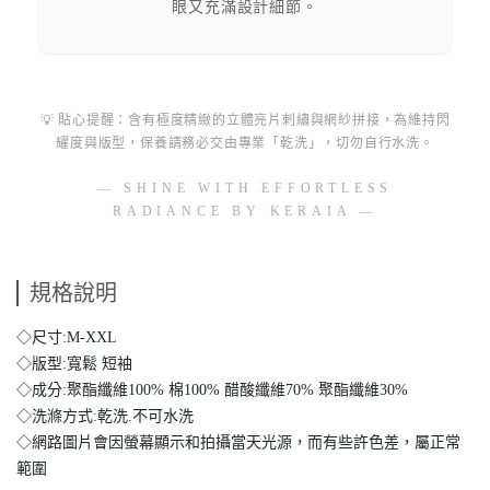
眼又充滿設計細節。
💡 貼心提醒：含有極度精緻的立體亮片刺繡與網紗拼接，為維持閃
耀度與版型，保養請務必交由專業「乾洗」，切勿自行水洗。
— SHINE WITH EFFORTLESS
RADIANCE BY KERAIA —
規格說明
◇尺寸:M-XXL
◇版型:寬鬆 短袖
◇成分:聚酯纖維100% 棉100% 醋酸纖維70% 聚酯纖維30%
◇洗滌方式:乾洗.不可水洗
◇網路圖片會因螢幕顯示和拍攝當天光源，而有些許色差，屬正常
範圍