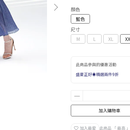
顏色
藍色
尺寸
M
L
XL
X
此商品參與的優惠活動
盛夏正好☀️精選兩件9折
加入購物車
加入最愛
此商品 「 最高