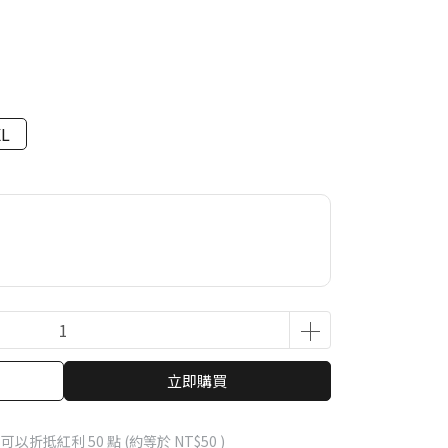
XL
立即購買
 」可以折抵紅利
50
點 (約等於
NT$50
)