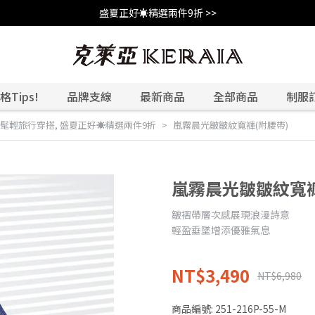
盛夏正好☀️精選兩件9折 >>
Tips!
品牌支線
最新商品
全部商品
制服
時髦輕旅行穿搭
,
盛夏正好☀️精選兩件9折
嵐霧晨光皺皺紋寬褲(附腰帶)
嵐霧晨光皺皺紋寬褲
皺褶帶層次感展現浪漫詩意
輕盈垂墜增添優雅氣息
NT$3,490
NT$6,980
商品編號:
251-216P-55-M