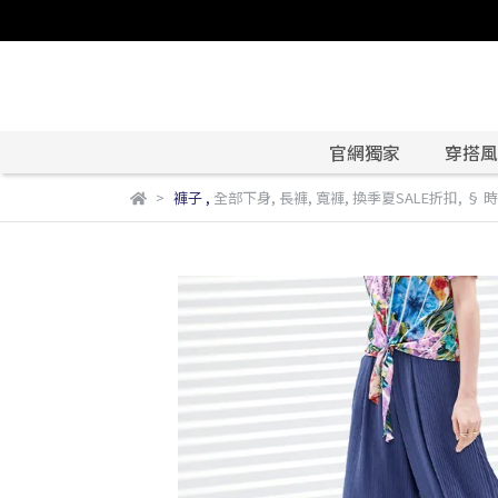
官網獨家
穿搭風格
褲子
,
全部下身
,
長褲
,
寬褲
,
換季夏SALE折扣
,
§ 