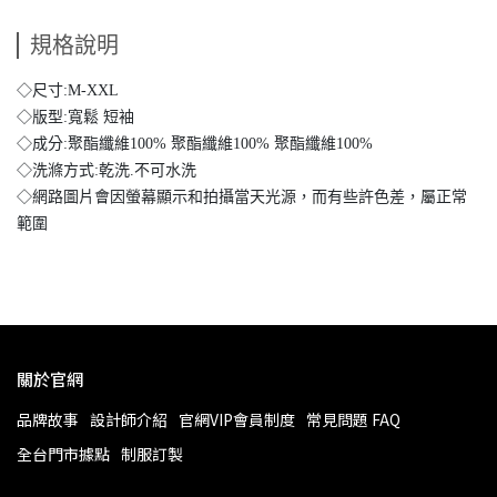
規格說明
◇尺寸:M-XXL
◇版型:寬鬆 短袖
◇成分:聚酯纖維100% 聚酯纖維100% 聚酯纖維100%
◇洗滌方式:乾洗.不可水洗
◇網路圖片會因螢幕顯示和拍攝當天光源，而有些許色差，屬正常
範圍
關於官網
品牌故事
設計師介紹
官網VIP會員制度
常見問題 FAQ
全台門市據點
制服訂製