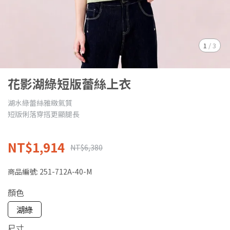
1
/
3
花影湖綠短版蕾絲上衣
湖水綠蕾絲雅緻氣質
短版俐落穿搭更顯腿長
NT$1,914
NT$6,380
商品編號:
251-712A-40-M
顏色
湖綠
尺寸