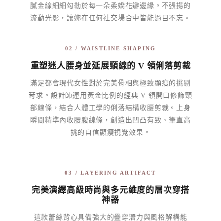
膩金線細細勾勒於每一朵柔嬌花瓣邊緣。不張揚的
流動光影，讓妳在任何社交場合中皆能過目不忘。
02 / WAISTLINE SHAPING
重塑迷人腰身並延展頸線的 V 領俐落剪裁
滿足都會現代女性對於完美骨相與極致顯瘦的挑剔
苛求。設計師運用黃金比例的經典 V 領開口修飾頸
部線條，結合人體工學的俐落結構收腰剪裁。上身
瞬間精準內收腰腹線條，創造出凹凸有致、筆直高
挑的自信顯瘦視覺效果。
03 / LAYERING ARTIFACT
完美演繹高級時尚與多元維度的層次穿搭
神器
這款蕾絲背心具備強大的疊穿潛力與風格解構能