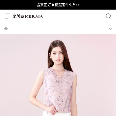
盛夏正好☀️精選兩件9折 >>