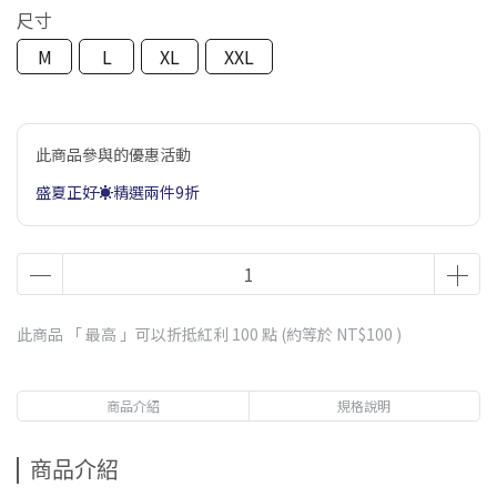
尺寸
M
L
XL
XXL
此商品參與的優惠活動
盛夏正好☀️精選兩件9折
此商品 「 最高 」可以折抵紅利
100
點 (約等於
NT$100
)
商品介紹
規格說明
商品介紹