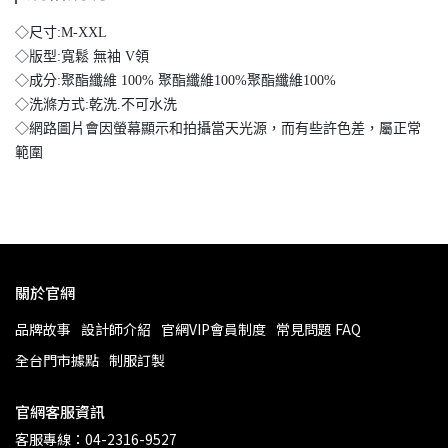
◇尺寸:M-XXL
◇版型:寬鬆 無袖 V領
◇成分:聚酯纖維 100% 聚酯纖維100%聚酯纖維100%
◇洗滌方式:乾洗.不可水洗
◇網路圖片會因螢幕顯示和拍攝當天光源，而有些許色差，屬正常
範圍
關於官網
品牌故事
設計師介紹
官網VIP會員制度
常見問題 FAQ
全台門市據點
制服訂製
官網客服資訊
客服專線：04-2316-9527