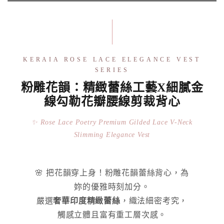
KERAIA ROSE LACE ELEGANCE VEST
SERIES
粉雕花韻：精緻蕾絲工藝X細膩金
線勾勒花瓣腰線剪裁背心
✨ Rose Lace Poetry Premium Gilded Lace V-Neck
Slimming Elegance Vest
🌸 把花韻穿上身！粉雕花韻蕾絲背心，為
妳的優雅時刻加分。
嚴選
奢華印度精緻蕾絲
，織法細密考究，
觸感立體且富有重工層次感。