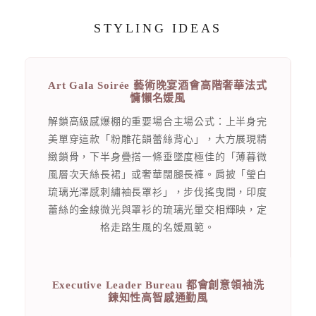
STYLING IDEAS
Art Gala Soirée 藝術晚宴酒會高階奢華法式
慵懶名媛風
解鎖高級感爆棚的重要場合主場公式：上半身完
美單穿這款「粉雕花韻蕾絲背心」，大方展現精
緻鎖骨，下半身疊搭一條垂墜度極佳的「薄暮微
風層次天絲長裙」或奢華闊腿長褲。肩披「瑩白
琉璃光澤感刺繡袖長罩衫」，步伐搖曳間，印度
蕾絲的金線微光與罩衫的琉璃光暈交相輝映，定
格走路生風的名媛風範。
Executive Leader Bureau 都會創意領袖洗
鍊知性高智感通勤風