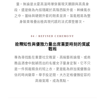
量。無論是炎夏高溫時單穿展現天鵝頸與高貴身
段，還是做為內搭隱藏於高階西裝外套、幹練風衣
之中。蕾絲與硬朗外套的剛柔並濟，皆能輕易為整
身裝束堆疊出極具現代感的法式摩登層次。
04 / REFINED CEREMONY
詮釋知性與優雅力量出席重要時刻的質感
戰袍
專為尋找能在重要社交晚宴、高端藝術論壇、或商
務品酒會中脫穎而出的名媛女子量身定製。它不只
是一件剪裁精良的短上衣，更是能為妳加冕優雅自
信的時尚徽章。舉手投足間，大方定格優雅從容的
高級氣場，成為焦點。