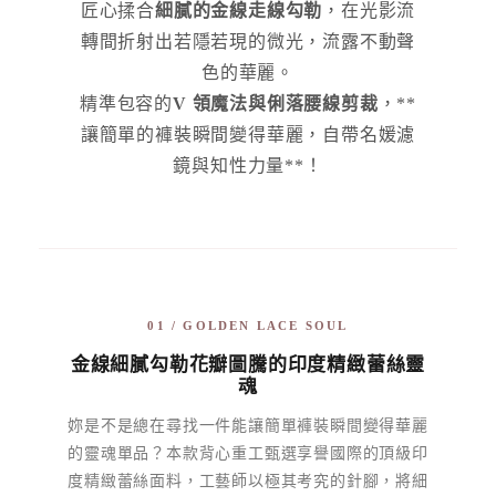
匠心揉合
細膩的金線走線勾勒
，在光影流
轉間折射出若隱若現的微光，流露不動聲
色的華麗。
精準包容的
V 領魔法與俐落腰線剪裁
，**
讓簡單的褲裝瞬間變得華麗，自帶名媛濾
鏡與知性力量**！
01 / GOLDEN LACE SOUL
金線細膩勾勒花瓣圖騰的印度精緻蕾絲靈
魂
妳是不是總在尋找一件能讓簡單褲裝瞬間變得華麗
的靈魂單品？本款背心重工甄選享譽國際的頂級印
度精緻蕾絲面料，工藝師以極其考究的針腳，將細