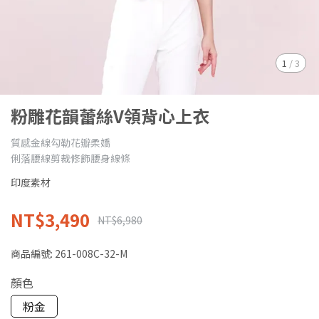
1
/
3
粉雕花韻蕾絲V領背心上衣
質感金線勾勒花瓣柔嬌
俐落腰線剪裁修飾腰身線條
印度素材
NT$3,490
NT$6,980
商品編號:
261-008C-32-M
顏色
粉金