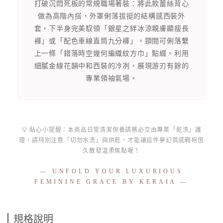
打破沉悶死板的常規職場著裝：將此款蕾絲背心
做為高階內搭，外罩俐落拔挺的結構感西裝外
套，下半身完美馭領「銀星之絆冰涼親膚顯瘦長
褲」或「配色車線直筒九分褲」。頸間可俐落繫
上一條「錯落時空幾何編織紋方巾」點綴。利用
細膩金線花韻中和西裝的冷冽，展現游刃有餘的
專業領袖氣場。
💡 貼心小提醒：本商品日常清潔保養請務必交由專業「乾洗」護
理，請特別注意「切勿水洗」與烘乾，才能讓這件夢幻質感戰袍恆
久散發溫柔焦點喔！
— UNFOLD YOUR LUXURIOUS
FEMININE GRACE BY KERAIA —
規格說明