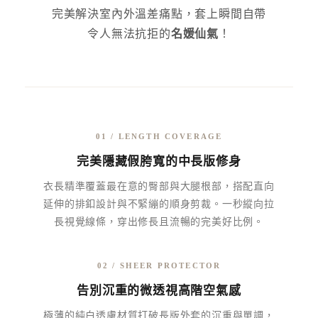
完美解決室內外溫差痛點，套上瞬間自帶
令人無法抗拒的
名媛仙氣
！
01 / LENGTH COVERAGE
完美隱藏假胯寬的中長版修身
衣長精準覆蓋最在意的臀部與大腿根部，搭配直向
延伸的排釦設計與不緊繃的順身剪裁。一秒縱向拉
長視覺線條，穿出修長且流暢的完美好比例。
02 / SHEER PROTECTOR
告別沉重的微透視高階空氣感
極薄的純白透膚材質打破長版外套的沉重與單調，