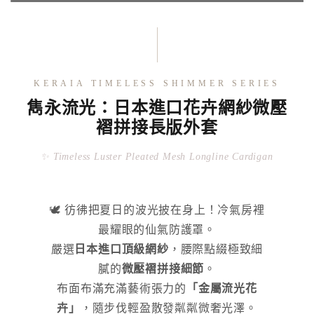
KERAIA TIMELESS SHIMMER SERIES
雋永流光：日本進口花卉網紗微壓
褶拼接長版外套
✨ Timeless Luster Pleated Mesh Longline Cardigan
🕊️ 彷彿把夏日的波光披在身上！冷氣房裡
最耀眼的仙氣防護罩。
嚴選
日本進口頂級網紗
，腰際點綴極致細
膩的
微壓褶拼接細節
。
布面布滿充滿藝術張力的
「金屬流光花
卉」
，隨步伐輕盈散發粼粼微奢光澤。