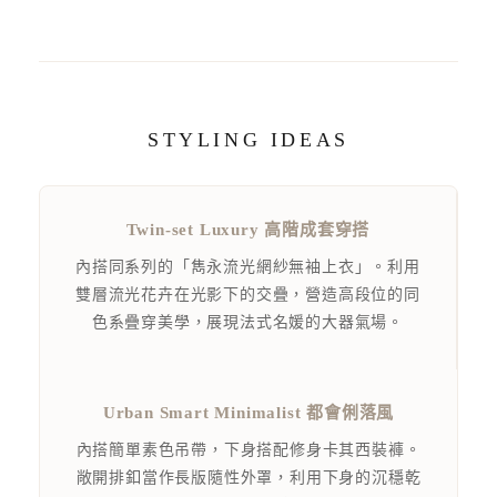
STYLING IDEAS
Twin-set Luxury 高階成套穿搭
內搭同系列的「雋永流光網紗無袖上衣」。利用
雙層流光花卉在光影下的交疊，營造高段位的同
色系疊穿美學，展現法式名媛的大器氣場。
Urban Smart Minimalist 都會俐落風
內搭簡單素色吊帶，下身搭配修身卡其西裝褲。
敞開排釦當作長版隨性外罩，利用下身的沉穩乾