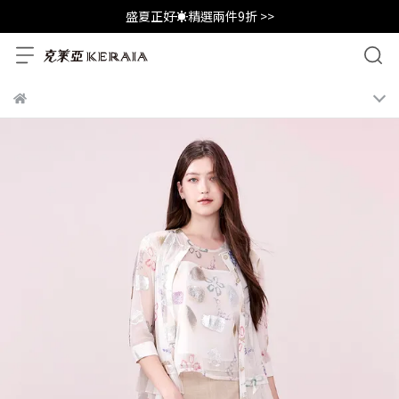
盛夏正好☀️精選兩件9折 >>