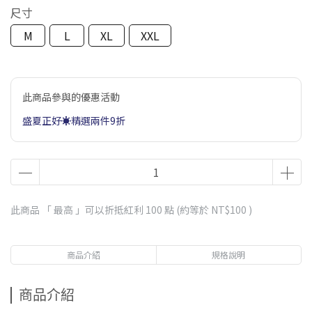
尺寸
M
L
XL
XXL
此商品參與的優惠活動
盛夏正好☀️精選兩件9折
此商品 「 最高 」可以折抵紅利
100
點 (約等於
NT$100
)
商品介紹
規格說明
商品介紹