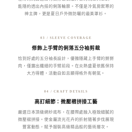
能隱約透出內搭的俐落輪廓。不僅是冷氣房禦寒的
神主牌，更是夏日戶外微防曬的最美罩衫。
03 / SLEEVE COVERAGE
修飾上手臂的俐落五分袖剪裁
恰到好處的五分袖長設計，優雅隱藏上手臂的掰掰
肉，僅露出纖細的手臂前段。在炎熱盛夏依舊保持
大方得體，活動自如且顯得格外有朝氣。
04 / CRAFT DETAILS
高訂細節：微壓褶拼接工藝
嚴選日本頂級網紗底布，在腰際處融入極致細膩的
微壓褶拼接。使金屬流光花卉的折射隨著步伐展現
豐富動態，賦予服裝高級精品般的藝術層次。