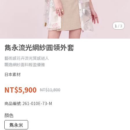
1
/
3
雋永流光網紗圓領外套
藝術感花卉流光質感迷人
飄逸網紗面料輕盈優雅
日本素材
NT$5,900
NT$11,800
商品編號:
261-010E-73-M
顏色
雋永米