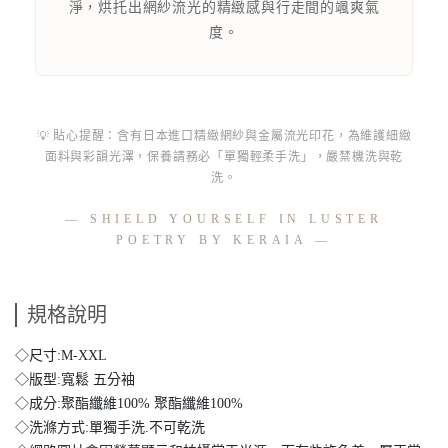
淨，烘托出網紗流光的精緻感與行走間的颯爽氣
度。
💡 貼心提醒：含有日本進口精緻網紗與金屬流光印花，為維護細緻
面料與彩韻光澤，保養請務必「單獨輕柔手洗」，嚴禁機洗與乾
洗。
— SHIELD YOURSELF IN LUSTER
POETRY BY KERAIA —
規格說明
◇尺寸:M-XXL
◇版型:寬鬆 五分袖
◇成分:聚酯纖維100% 聚酯纖維100%
◇洗滌方式:單獨手洗.不可乾洗