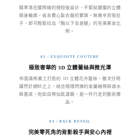
精準落在腰際線的微短版設計，不緊貼腰腹的立體
順身輪廓，省去費心紮衣服的繁瑣。無需辛苦吸肚
子，即可輕鬆拉出「胸以下全是腿」的完美黃金比
例。
03 / EXQUISITE COUTURE
極致奢華的 3D 立體蕾絲與微光澤
布面滿佈重工打造的 3D 立體花卉蕾絲，層次分明
躍然於網紗之上。結合隱隱閃爍的金屬線條與湖水
綠基底，宛如自帶仙氣濾鏡，是一件行走的藝術臻
品。
04 / BACK DETAIL
完美零死角的背影殺手與安心內裡