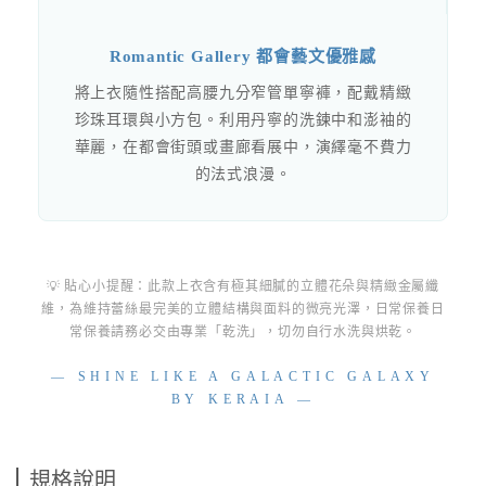
Romantic Gallery 都會藝文優雅感
將上衣隨性搭配高腰九分窄管單寧褲，配戴精緻
珍珠耳環與小方包。利用丹寧的洗鍊中和澎袖的
華麗，在都會街頭或畫廊看展中，演繹毫不費力
的法式浪漫。
💡 貼心小提醒：此款上衣含有極其細膩的立體花朵與精緻金屬纖
維，為維持蕾絲最完美的立體結構與面料的微亮光澤，日常保養日
常保養請務必交由專業「乾洗」，切勿自行水洗與烘乾。
— SHINE LIKE A GALACTIC GALAXY
BY KERAIA —
規格說明