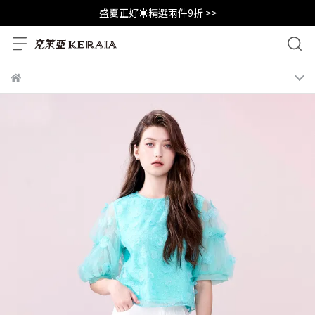
盛夏正好☀️精選兩件9折 >>