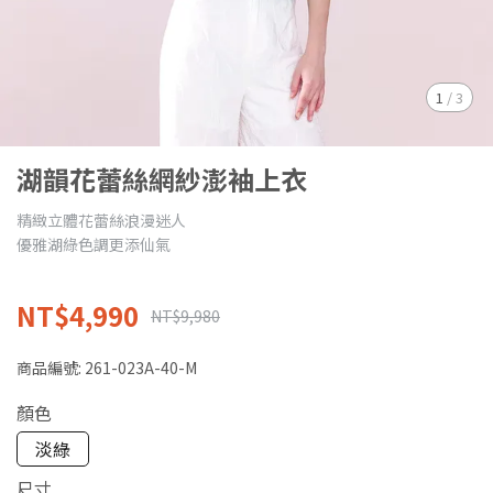
1
/
3
湖韻花蕾絲網紗澎袖上衣
精緻立體花蕾絲浪漫迷人
優雅湖綠色調更添仙氣
NT$4,990
NT$9,980
商品編號:
261-023A-40-M
顏色
淡綠
尺寸