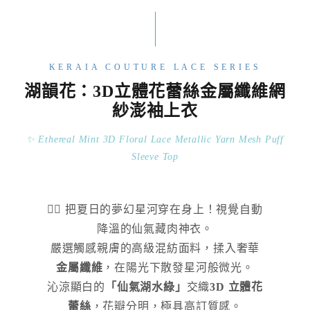
KERAIA COUTURE LACE SERIES
湖韻花：3D立體花蕾絲金屬纖維網
紗澎袖上衣
✨ Ethereal Mint 3D Floral Lace Metallic Yarn Mesh Puff
Sleeve Top
🧚‍♀️ 把夏日的夢幻星河穿在身上！視覺自動
降溫的仙氣藏肉神衣。
嚴選觸感親膚的高級混紡面料，揉入奢華
金屬纖維
，在陽光下散發星河般微光。
沁涼顯白的
「仙氣湖水綠」
交織
3D 立體花
蕾絲
，花瓣分明，極具高訂質感。