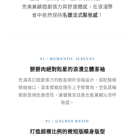
完美兼顧戲劇張力與舒適體感，在浪漫聚
會中依然保持
名媛法式鬆弛感
！
01 / ROMANTIC SLEEVES
掰掰肉絕對剋星的浪漫立體澎袖
充滿高訂戲劇張力的輕盈網紗澎袖設計，搭配精緻
微縮袖口，溫柔模糊並隱形上手臂贅肉。空氣感輪
廓創造絕佳通透性，讓優雅宮廷風也能兼顧沁涼呼
吸感。
02 / GOLDEN RATIO
打造超模比例的微短版順身版型