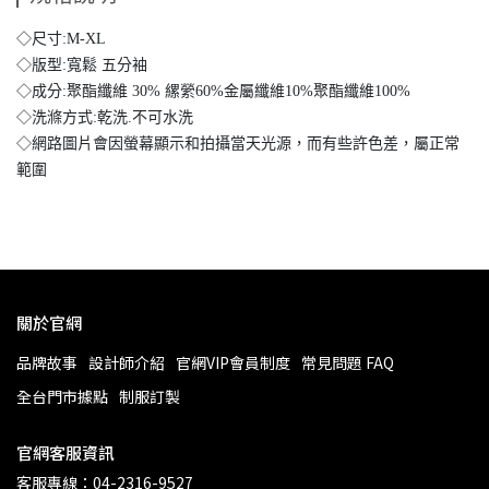
◇尺寸:M-XL
◇版型:寬鬆 五分袖
◇成分:聚酯纖維 30% 縲縈60%金屬纖維10%聚酯纖維100%
◇洗滌方式:乾洗.不可水洗
◇網路圖片會因螢幕顯示和拍攝當天光源，而有些許色差，屬正常
範圍
關於官網
品牌故事
設計師介紹
官網VIP會員制度
常見問題 FAQ
全台門市據點
制服訂製
官網客服資訊
客服專線：04-2316-9527