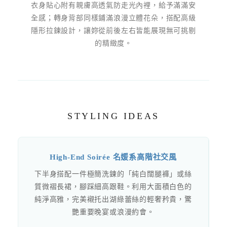
衣身貼心附有親膚高透氣防走光內裡，給予滿滿安
全感；轉身背部同樣鋪滿浪漫立體花朵，搭配高級
隱形拉鍊設計，讓妳從前後左右皆能展現無可挑剔
的精緻度。
STYLING IDEAS
High-End Soirée 名媛系高階社交風
下半身搭配一件極簡洗鍊的「純白闊腿褲」或絲
質微褶長裙，腳踩細高跟鞋。利用大面積白色的
純淨高雅，完美襯托出湖綠蕾絲的輕奢矜貴，驚
艷重要晚宴或浪漫約會。