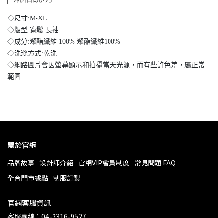
◇尺寸:M-XL
◇版型:寬鬆 長袖
◇成分:聚酯纖維 100% 聚酯纖維100%
◇洗滌方式:乾洗
◇網路圖片會因螢幕顯示和拍攝當天光源，而有些許色差，屬正常
範圍
關於官網
品牌故事
設計師介紹
官網VIP會員制度
常見問題 FAQ
全台門市據點
制服訂製
官網客服資訊
客服專線：04-2316-9527