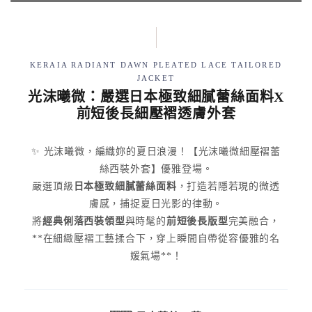
KERAIA RADIANT DAWN PLEATED LACE TAILORED
JACKET
光沫曦微：嚴選日本極致細膩蕾絲面料X
前短後長細壓褶透膚外套
✨ 光沫曦微，編織妳的夏日浪漫！【光沫曦微細壓褶蕾
絲西裝外套】優雅登場。
嚴選頂級
日本極致細膩蕾絲面料
，打造若隱若現的微透
膚感，捕捉夏日光影的律動。
將
經典俐落西裝領型
與時髦的
前短後長版型
完美融合，
**在細緻壓褶工藝揉合下，穿上瞬間自帶從容優雅的名
媛氣場**！