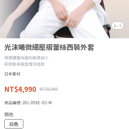
1
/
4
光沫曦微細壓褶蕾絲西裝外套
微透膚蕾絲面料輕透迷人
前短後長版型增添造型
日本素材
NT$4,990
NT$9,980
商品編號:
261-059E-02-M
顏色
白色