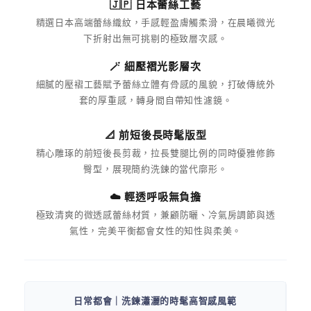
🇯🇵 日本蕾絲工藝
精選日本高端蕾絲織紋，手感輕盈膚觸柔滑，在晨曦微光
下折射出無可挑剔的極致層次感。
🪄 細壓褶光影層次
細膩的壓褶工藝賦予蕾絲立體有骨感的風貌，打破傳統外
套的厚重感，轉身間自帶知性濾鏡。
📐 前短後長時髦版型
精心雕琢的前短後長剪裁，拉長雙腿比例的同時優雅修飾
臀型，展現簡約洗鍊的當代廓形。
☁️ 輕透呼吸無負擔
極致清爽的微透感蕾絲材質，兼顧防曬、冷氣房調節與透
氣性，完美平衡都會女性的知性與柔美。
日常都會｜洗鍊瀟灑的時髦高智感風範