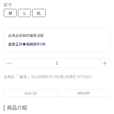
尺寸
M
L
XL
此商品參與的優惠活動
盛夏正好☀️精選兩件9折
此商品 「 最高 」可以折抵紅利
100
點 (約等於
NT$100
)
商品介紹
規格說明
商品介紹