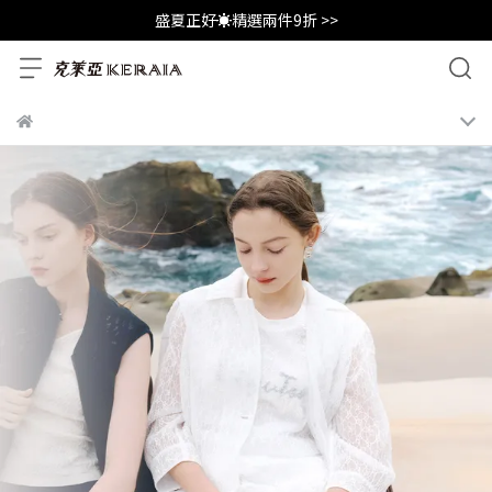
盛夏正好☀️精選兩件9折 >>