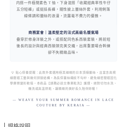
内搭一件極簡素色 T 恤，下身混搭「收藏經典率性牛仔
五分短褲」或挺括長褲，隨性披上蕾絲外套，利用俐落
線條調和蕾絲的浪漫，流露毫不費力的優雅。
商務宴會｜溫柔堅定的法式高級名媛氣場
疊穿於修身洋裝之外，或搭配同色系西裝套裝，將前短
後長的設計與經典西裝領完美交織，出席重要場合幹練
卻不失精緻品味。
💡 貼心保養提醒：此款外套選用極其細緻的日本頂級蕾絲，且富含高規
細壓褶工藝與幾何拼接結構。為長保蕾絲織紋不勾紗、避免細密壓褶因化
學摩擦變形軟塌，本商品【請務必送交專業乾洗】護理，絕對切勿水洗、
機洗或高溫烘乾，讓精緻的美好長久陪伴妳喔！
— WEAVE YOUR SUMMER ROMANCE IN LACE
COUTURE BY KERAIA —
規格說明