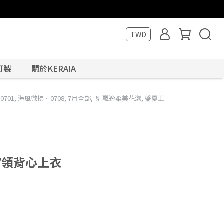
TWD
訂製
關於KERAIA
701
,
海風微拂．0708
,
7月全部
,
§ 飄逸柔美花漾
,
盛夏正
V領背心上衣