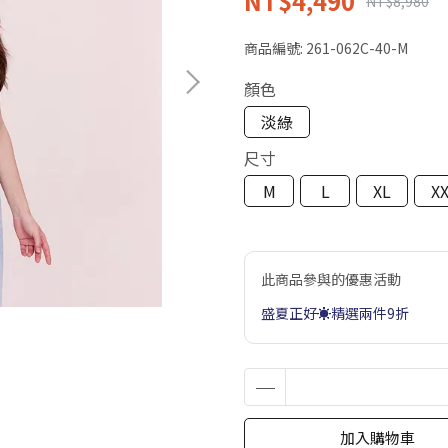
NT$4,490
NT$8,980
商品編號:
261-062C-40-M
顏色
淡綠
尺寸
M
L
XL
X
此商品參與的優惠活動
盛夏正好☀️精選兩件9折
加入購物車