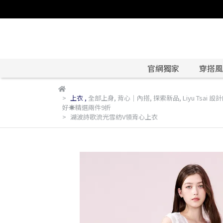
官網獨家
穿搭風格
上衣
,
全部上身
,
背心｜內搭
,
探索新品
,
Liyu Tsai 
好☀️精選兩件9折
湖波詩歌流光雪紡V領背心上衣