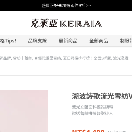
盛夏正好☀️精選兩件9折 >>
Tips!
品牌支線
最新商品
全部商品
制服
設計師品牌
,
雪紡｜蕾絲
,
＃優雅垂墜雪紡
,
夏日特搜排行榜！全面5折起
,
波光瀲灩．0
湖波詩歌流光雪紡
流光立體面料優雅婉轉
微透蕾絲拼接輕甜迷人