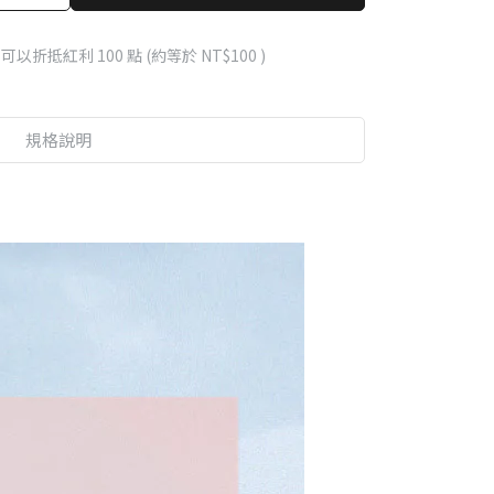
 」可以折抵紅利
100
點 (約等於
NT$100
)
規格說明