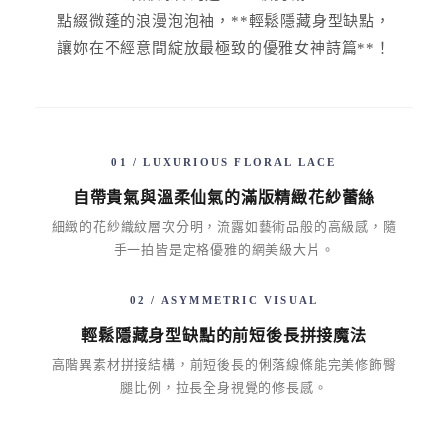
點綴微蓬的浪漫泡泡袖，**輕鬆隱藏身型缺點，
讓妳在不經意間綻放最極致的優雅女神詩篇**！
01 / LUXURIOUS FLORAL LACE
自帶貴氣與溫柔仙氣的滿版精緻花紗蕾絲
細緻的花紗織紋層次分明，流露如藝術品般的高級感，隨
手一拍皆是定格優雅的網美級大片。
02 / ASYMMETRIC VISUAL
輕鬆隱藏身型缺點的前短後長拼接魔法
高階異素材拼接結構，前短後長的俐落線條能完美修飾臀
腿比例，拉長全身視覺的修長感。