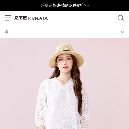
盛夏正好☀️精選兩件9折 >>