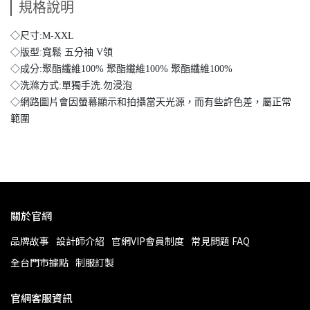
規格說明
◇尺寸:M-XXL
◇版型:寬鬆 五分袖 V領
◇成分:聚酯纖維100% 聚酯纖維100% 聚酯纖維100%
◇洗滌方式:單獨手洗.勿浸泡
◇網路圖片會因螢幕顯示和拍攝當天光源，而有些許色差，屬正常
範圍
關於官網
品牌故事
設計師介紹
官網VIP會員制度
常見問題 FAQ
全台門市據點
制服訂製
官網客服資訊