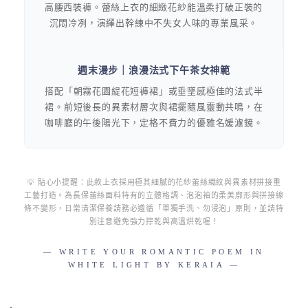
高腰西裝褲。蕾絲上衣的細緻花紗能溫柔打破正裝的
沉悶冷冽，演繹出幹練中不失女人味的專業風采。
週末漫步｜浪漫法式下午茶女神範
搭配「朝霧花園緹花短褲裙」或垂墜感極佳的法式半
裙。前短後長的異素材層次與裙擺隨風靈動共鳴，在
咖啡廳的午後陽光下，定格不費力的優雅名媛濾鏡。
💡 貼心小提醒：此款上衣採用極其細膩的花紗蕾絲織紋與異素材拼接重
工藝打造。為長保蕾絲面料特有的立體格調、泡泡袖的柔美廓形與拼接線
條不變形，日常清潔保養請務必遵循「單獨手洗、勿浸泡」原則，並請特
別注意避免強力擰乾與高溫烘乾喔！
— WRITE YOUR ROMANTIC POEM IN
WHITE LIGHT BY KERAIA —