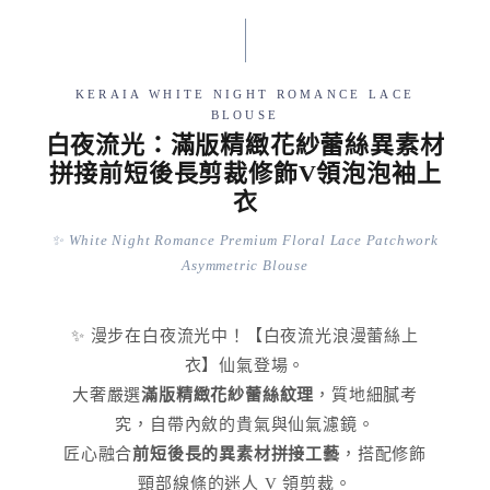
KERAIA WHITE NIGHT ROMANCE LACE
BLOUSE
白夜流光：滿版精緻花紗蕾絲異素材
拼接前短後長剪裁修飾V領泡泡袖上
衣
✨ White Night Romance Premium Floral Lace Patchwork
Asymmetric Blouse
✨ 漫步在白夜流光中！【白夜流光浪漫蕾絲上
衣】仙氣登場。
大奢嚴選
滿版精緻花紗蕾絲紋理
，質地細膩考
究，自帶內斂的貴氣與仙氣濾鏡。
匠心融合
前短後長的異素材拼接工藝
，搭配修飾
頸部線條的迷人 V 領剪裁。