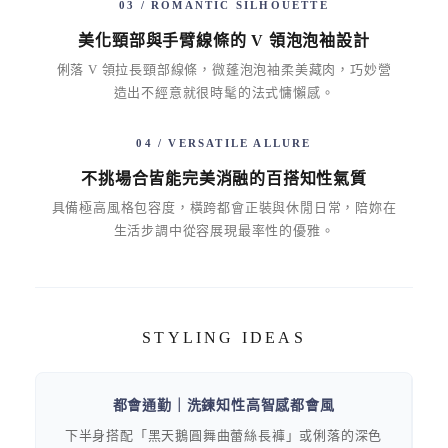
03 / ROMANTIC SILHOUETTE
美化頸部與手臂線條的 V 領泡泡袖設計
俐落 V 領拉長頸部線條，微蓬泡泡袖柔美藏肉，巧妙營
造出不經意就很時髦的法式慵懶感。
04 / VERSATILE ALLURE
不挑場合皆能完美消融的百搭知性氣質
具備極高風格包容度，橫跨都會正裝與休閒日常，陪妳在
生活步調中從容展現最率性的優雅。
STYLING IDEAS
都會通勤｜洗鍊知性高智感都會風
下半身搭配「黑天鵝圓舞曲蕾絲長褲」或俐落的深色