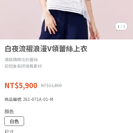
1
/
3
白夜流褶浪漫V領蕾絲上衣
滿版精緻花紗蕾絲
前短後長拼接異素材
NT$5,900
NT$11,800
商品編號:
261-071A-01-M
顏色
白色
尺寸