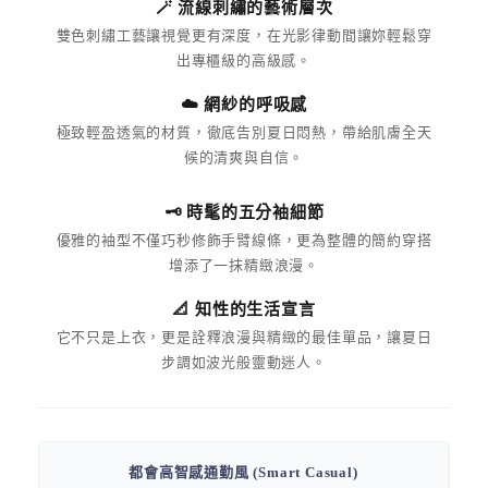
🪄 流線刺繡的藝術層次
雙色刺繡工藝讓視覺更有深度，在光影律動間讓妳輕鬆穿
出專櫃級的高級感。
☁️ 網紗的呼吸感
極致輕盈透氣的材質，徹底告別夏日悶熱，帶給肌膚全天
候的清爽與自信。
🗝️ 時髦的五分袖細節
優雅的袖型不僅巧秒修飾手臂線條，更為整體的簡約穿搭
增添了一抹精緻浪漫。
📐 知性的生活宣言
它不只是上衣，更是詮釋浪漫與精緻的最佳單品，讓夏日
步調如波光般靈動迷人。
都會高智感通勤風 (Smart Casual)