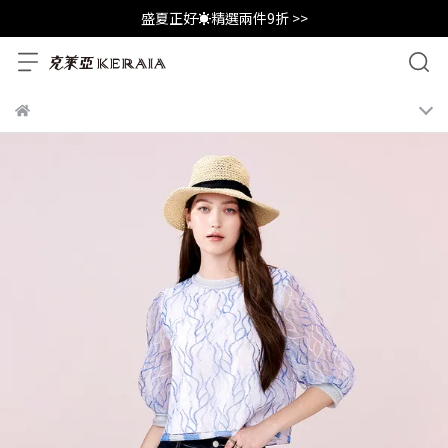
盛夏正好☀️精選兩件9折 >>