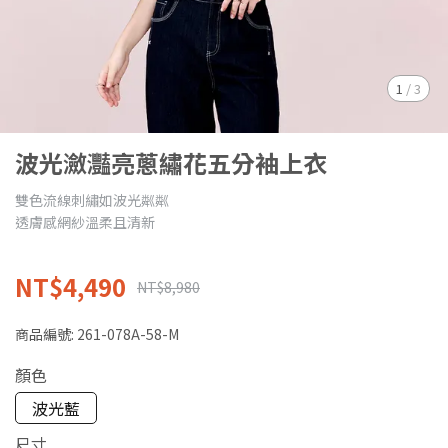
1
/
3
波光瀲灩亮蔥繡花五分袖上衣
雙色流線刺繡如波光粼粼
透膚感網紗溫柔且清新
NT$4,490
NT$8,980
商品編號:
261-078A-58-M
顏色
波光藍
尺寸