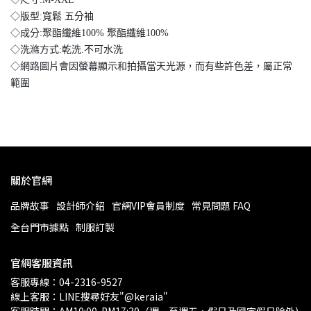
◇版型:寬鬆 五分袖
◇成分:聚酯纖維100% 聚酯纖維100%
◇洗滌方式:乾洗.不可水洗
◇網路圖片會因螢幕顯示和拍攝當天光源，而有些許色差，屬正常
範圍
關於官網
品牌故事
設計師介紹
官網VIP會員制度
常見問題 FAQ
全台門市據點
制服訂製
官網客服資訊
客服專線：04-2316-9527
線上客服：LINE搜尋好友"@keraia"