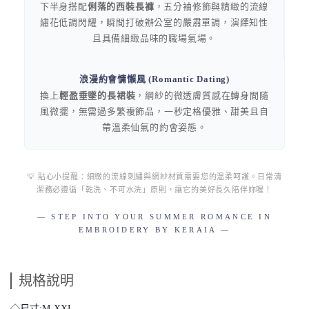
下半身搭配
俐落的西裝長褲
，五分袖修飾與精緻的流線
繡花低調閃耀，瞬間打破辦公室的嚴肅單調，演繹知性
且具備細緻品味的職場氣場。
浪漫約會慵懶風 (Romantic Dating)
換上
輕盈垂墜的長裙裝
，網紗的微透膚質感在轉身間隨
風微擺，無需過多繁複飾品，一秒定格優雅、甜美且自
帶溫柔仙氣的約會姿態。
💡 貼心小提醒：細緻的流線刺繡與網紗材質需要您的溫柔呵護。日常清
潔務必遵循「乾洗、不可水洗」原則，讓它的美好長久陪伴妳喔！
— STEP INTO YOUR SUMMER ROMANCE IN
EMBROIDERY BY KERAIA —
規格說明
◇尺寸:M-XXL