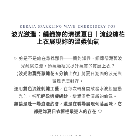
KERAIA SPARKLING WAVE EMBROIDERY TOP
波光瀲灩：編織妳的清透夏日｜流線繡花
上衣展現妳的溫柔仙氣
✨ 妳是不是總在尋找那件——簡約知性、細節卻藏著波
光粼粼浪漫，透氣顯瘦又提升氣質的質感上衣？
【
波光瀲灩亮蔥繡花五分袖上衣
】將夏日湖面的波光與
微風完美封存。
運用
雙色流線刺繡工藝
，在每次轉身間散發水波般靈動
光芒，搭配
輕盈透膚網紗
，增添溫柔清新的仙氣。
無論是赴一場浪漫約會，還是在職場展現俐落品味，它
都是妳夏日衣櫥裡最迷人的存在
🤍