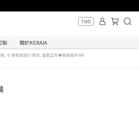
TWD
訂製
關於KERAIA
提案
,
§ 時髦輕旅行穿搭
,
盛夏正好☀️精選兩件9折
裝