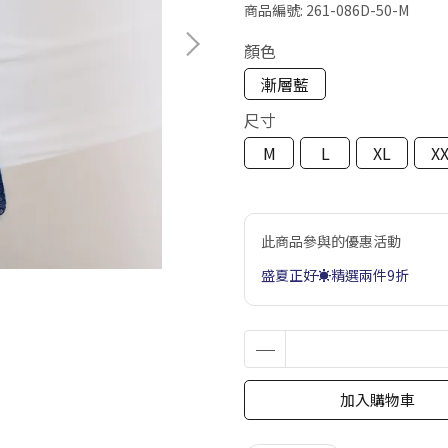
商品編號:
261-086D-50-M
顏色
漸層藍
尺寸
M
L
XL
X
此商品參與的優惠活動
盛夏正好☀️精選兩件9折
加入購物車