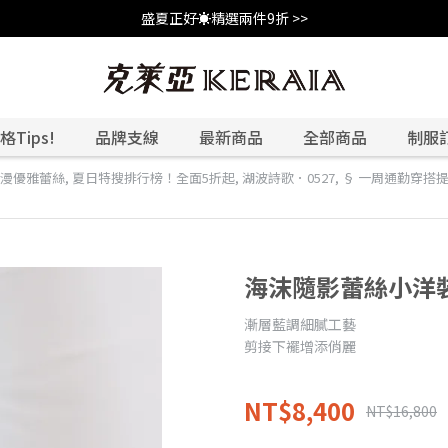
盛夏正好☀️精選兩件9折 >>
Tips!
品牌支線
最新商品
全部商品
制服
漫優雅蕾絲
,
夏日特搜排行榜！全面5折起
,
湖波詩歌．0527
,
§ 一周通勤穿搭
海沫隨影蕾絲小洋
漸層藍調細膩工藝
剪接下襬增添俏麗
NT$8,400
NT$16,800