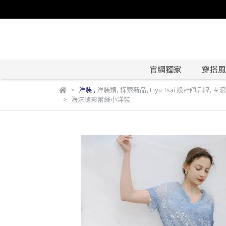
官網獨家
穿搭風格
洋裝
,
洋裝類
,
探索新品
,
Liyu Tsai 設計師品牌
,
＃浪
海沫隨影蕾絲小洋裝