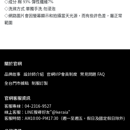
◇成分:棉 93% 彈性纖維7%
◇洗滌方式:單獨手洗.勿浸泡
◇網路圖片會因螢幕顯示和拍攝當天光源，而有些許色差，屬正常
範圍
關於官網
品牌故事
設計師介紹
官網VIP會員制度
常見問題 FAQ
全台門市據點
制服訂製
官網客服資訊
客服專線：04-2316-9527
線上客服：LINE搜尋好友"@keraia"
客服時間：AM10:00-PM17:30（週一至週五，假日及國定假日除外)