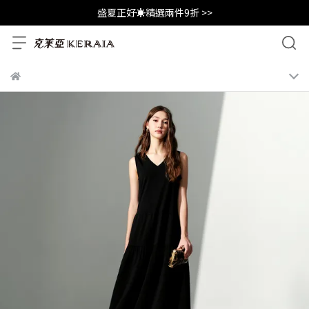
盛夏正好☀️精選兩件9折 >>