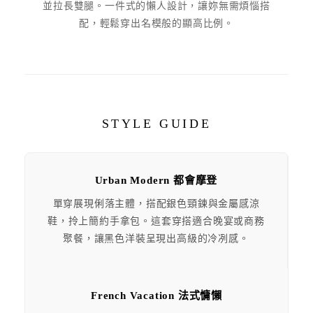
並拉長雙腿。一件式的懶人設計，讓妳無需煩惱搭
配，輕鬆穿出名模般的顯高比例。
STYLE GUIDE
Urban Modern 都會摩登
單穿展現俐落主體，搭配銀色頸鍊與金屬感涼
鞋，拎上簡約手拿包。這套穿搭適合晚宴或商務
聚餐，讓黑色洋裝呈現出高級的冷冽感。
French Vacation 法式慵懶