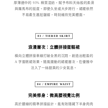
厚薄適中的 93% 棉質混紡，賦予布料天絲般的柔滑
與羅馬布的挺度。即便久坐或大步跨行，裙襬依然
不易產生尷尬皺褶，時刻維持完美體面。
03 / TIERED SKIRT
浪漫層次：立體拼接蛋糕裙
橫向立體拼接車線打破全黑的沉悶，創造出輕盈的
A 字蛋糕裙效果。隨風擺動的裙襬層次，在優雅中
注入了一絲甜美的少女氣息。
04 / EMPIRE WAIST
完美修身：微高腰視覺比例
高於腰線的精準拼接設計，能有效隱藏下半身肉肉