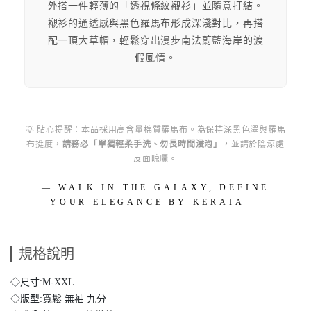
外搭一件輕薄的「透視條紋襯衫」並隨意打結。
襯衫的通透感與黑色羅馬布形成深淺對比，再搭
配一頂大草帽，輕鬆穿出漫步南法蔚藍海岸的渡
假風情。
💡 貼心提醒：本品採用高含量棉質羅馬布。為保持深黑色澤與羅馬
布挺度，
請務必「單獨輕柔手洗、勿長時間浸泡」
，並請於陰涼處
反面晾曬。
— WALK IN THE GALAXY, DEFINE
YOUR ELEGANCE BY KERAIA —
規格說明
◇尺寸:M-XXL
◇版型:寬鬆 無袖 九分