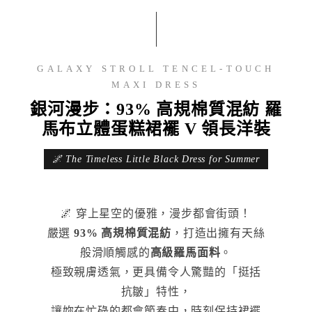
GALAXY STROLL TENCEL-TOUCH
MAXI DRESS
銀河漫步：93% 高規棉質混紡 羅
馬布立體蛋糕裙襬 V 領長洋裝
🌌 The Timeless Little Black Dress for Summer
🌌 穿上星空的優雅，漫步都會街頭！
嚴選
93% 高規棉質混紡
，打造出擁有天絲
般滑順觸感的
高級羅馬面料
。
極致親膚透氣，更具備令人驚豔的「挺括
抗皺」特性，
讓妳在忙碌的都會節奏中，時刻保持裙襬