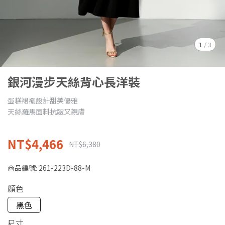
1
/
3
銀河漫步天絲背心長洋裝
蛋糕裙襬設計甜美優雅
天絲羅馬面料抗皺又親膚
NT$4,466
NT$6,380
商品編號:
261-223D-88-M
顏色
黑色
尺寸