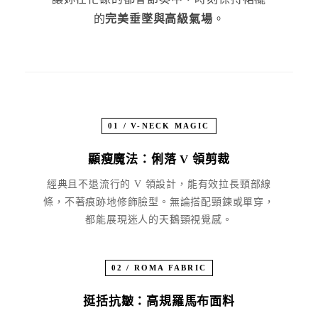
的
完美垂墜與高級氣場
。
01 / V-NECK MAGIC
顯瘦魔法：俐落 V 領剪裁
經典且不退流行的 V 領設計，能有效拉長頸部線
條，不著痕跡地修飾臉型。無論搭配頸鍊或單穿，
都能展現迷人的天鵝頸視覺感。
02 / ROMA FABRIC
挺括抗皺：高規羅馬布面料