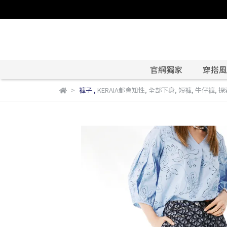
官網獨家
穿搭風格
褲子
,
KERAIA都會知性
,
全部下身
,
短褲
,
牛仔褲
,
探