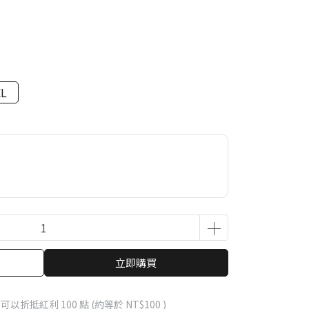
XL
立即購買
 」可以折抵紅利
100
點 (約等於
NT$100
)