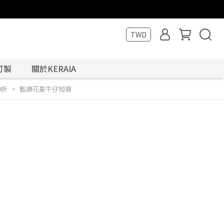
TWD
訂製
關於KERAIA
9折
藍調花蔓牛仔短褲