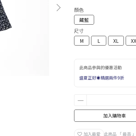
顏色
藏藍
尺寸
M
L
XL
X
此商品參與的優惠活動
盛夏正好☀️精選兩件9折
加入購物車
加入最愛
此商品 「 最高