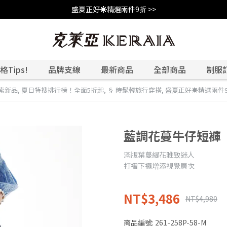
盛夏正好☀️精選兩件9折 >>
Tips!
品牌支線
最新商品
全部商品
制服
索新品
,
夏日特搜排行榜！全面5折起
,
§ 時髦輕旅行穿搭
,
盛夏正好☀️精選兩件
藍調花蔓牛仔短褲
滿版葉蔓緹花雅致迷人
打褶下襬增添視覺層次
NT$3,486
NT$4,980
商品編號:
261-258P-58-M