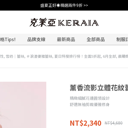
盛夏正好☀️精選兩件9折 >>
Tips!
品牌支線
最新商品
全部商品
制服
知性
,
雪紡｜蕾絲
,
＃浪漫優雅蕾絲
,
夏日特搜排行榜！全面5折起
,
6月全部
,
晨曦蝶
薰香流影立體花紋蕾
精緻細膩花邊圓領設計
舒適無袖剪裁優雅修身
NT$2,340
NT$4,680