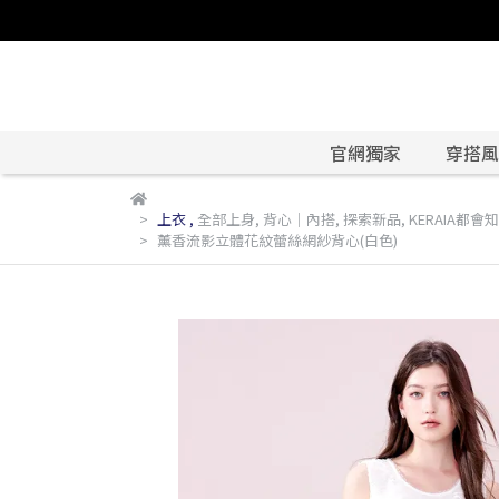
官網獨家
穿搭風格
上衣
,
全部上身
,
背心｜內搭
,
探索新品
,
KERAIA都會
薰香流影立體花紋蕾絲網紗背心(白色)