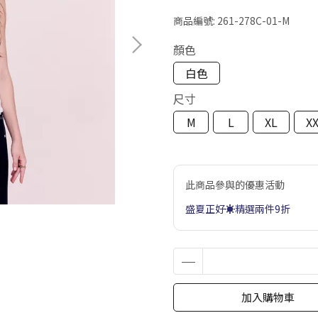
商品編號:
261-278C-01-M
顏色
白色
尺寸
M
L
XL
X
此商品參與的優惠活動
盛夏正好☀️精選兩件9折
加入購物車