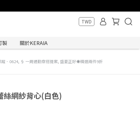
TWD
訂製
關於KERAIA
蹤．0624
,
§ 一周通勤穿搭提案
,
盛夏正好☀️精選兩件9折
絲網紗背心(白色)