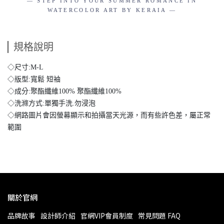
— STEP INTO YOUR SUMMER ROMANCE IN
WATERCOLOR ART BY KERAIA —
規格說明
◇尺寸:M-L
◇版型:寬鬆 短袖
◇成分:聚酯纖維100% 聚酯纖維100%
◇洗滌方式:單獨手洗.勿浸泡
◇網路圖片會因螢幕顯示和拍攝當天光源，而有些許色差，屬正常
範圍
關於官網
品牌故事
設計師介紹
官網VIP會員制度
常見問題 FAQ