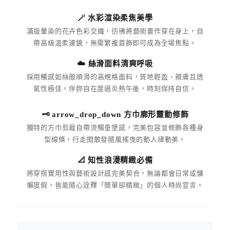
🪄 水彩渲染柔焦美學
滿版暈染的花卉色彩交織，彷彿將藝術畫作穿在身上，自
帶高級溫柔濾鏡，無需繁複首飾即可成為全場焦點。
☁️ 絲滑面料清爽呼吸
採用觸感如絲般順滑的高規格面料，質地輕盈、親膚且透
氣性極佳，伴妳自在度過炎熱午後，時刻保持自信。
🗝 arrow_drop_down 方巾廓形靈動修飾
獨特的方巾剪裁自帶流暢垂墜感，完美包容並修飾各種身
型線條，行走間散發隨風搖曳的動人律動美。
📐 知性浪漫精緻必備
將穿搭實用性與藝術設計感完美契合，無論都會日常或慵
懶度假，皆能隨心詮釋「簡單卻精緻」的個人時尚宣言。