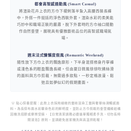
都會高智感通勤風 (Smart Casual)
將渲染花卉上衣的方巾下襬俐落半紮入高腰西裝長褲
中，外搭一件挺括的淨色西裝外套。渲染水彩的柔美能
巧妙中和職場正裝的嚴肅，脫下外套時的方巾袖口隨動
作自然垂墜，展現具有優雅藝術品位的高智感職場氣
場。
週末法式慵懶度假風 (Romantic Weekend)
隨性放下方巾上衣的飄逸廓形，下半身混搭修身丹寧褲
或淺色系的輕盈飄逸長裙。任由夏日微風徐徐吹拂絲滑
的面料與方巾剪裁，無需過多妝點，一秒定格浪漫、鬆
弛且如夢似幻的假期畫面。
💡 貼心保養提醒：此款上衣採用細緻的藝術渲染工藝與奢華絲滑觸感面
料。為長保布面水彩暈染色彩的鮮明度，並防止方巾剪裁的垂墜纖維結構
因機洗扭膠或摩擦受損，【日常清潔請務必遵循單獨輕柔手洗、切勿長時
間浸泡】原則，並請避免居家機洗與高溫烘乾喔！