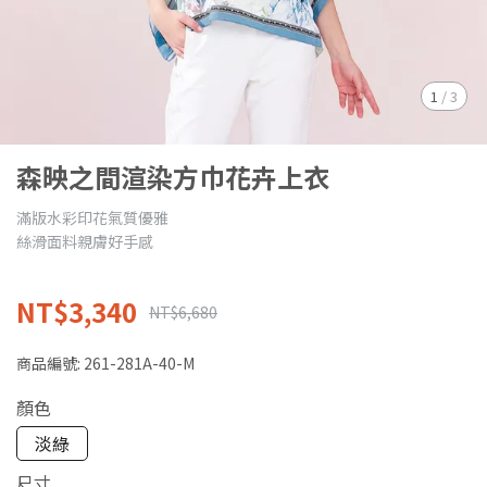
1
/
3
森映之間渲染方巾花卉上衣
滿版水彩印花氣質優雅
絲滑面料親膚好手感
NT$3,340
NT$6,680
商品編號:
261-281A-40-M
顏色
淡綠
尺寸