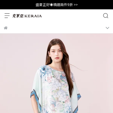
盛夏正好☀️精選兩件9折 >>