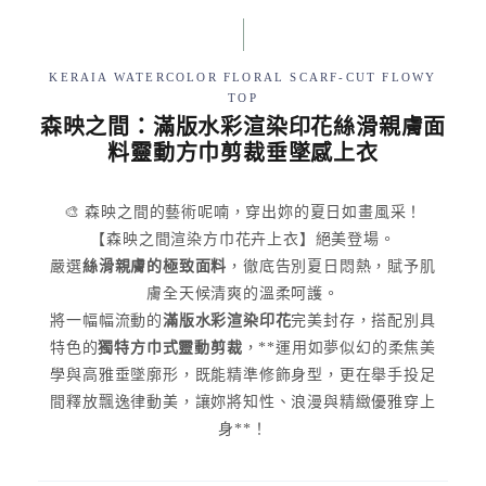
KERAIA WATERCOLOR FLORAL SCARF-CUT FLOWY
TOP
森映之間：滿版水彩渲染印花絲滑親膚面
料靈動方巾剪裁垂墜感上衣
🎨 森映之間的藝術呢喃，穿出妳的夏日如畫風采！
【森映之間渲染方巾花卉上衣】絕美登場。
嚴選
絲滑親膚的極致面料
，徹底告別夏日悶熱，賦予肌
膚全天候清爽的溫柔呵護。
將一幅幅流動的
滿版水彩渲染印花
完美封存，搭配別具
特色的
獨特方巾式靈動剪裁
，**運用如夢似幻的柔焦美
學與高雅垂墜廓形，既能精準修飾身型，更在舉手投足
間釋放飄逸律動美，讓妳將知性、浪漫與精緻優雅穿上
身**！