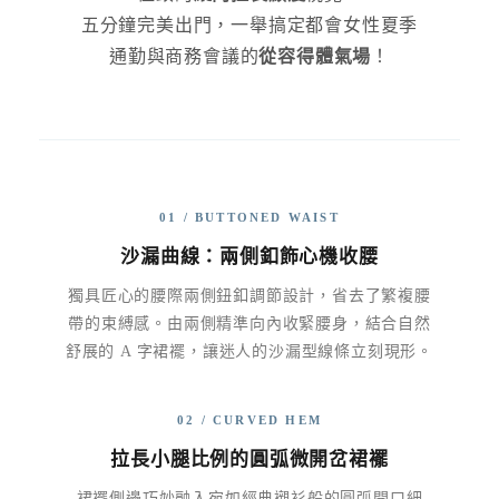
五分鐘完美出門，一舉搞定都會女性夏季
通勤與商務會議的
從容得體氣場
！
01 / BUTTONED WAIST
沙漏曲線：兩側釦飾心機收腰
獨具匠心的腰際兩側鈕釦調節設計，省去了繁複腰
帶的束縛感。由兩側精準向內收緊腰身，結合自然
舒展的 A 字裙襬，讓迷人的沙漏型線條立刻現形。
02 / CURVED HEM
拉長小腿比例的圓弧微開岔裙襬
裙襬側邊巧妙融入宛如經典襯衫般的圓弧開口細