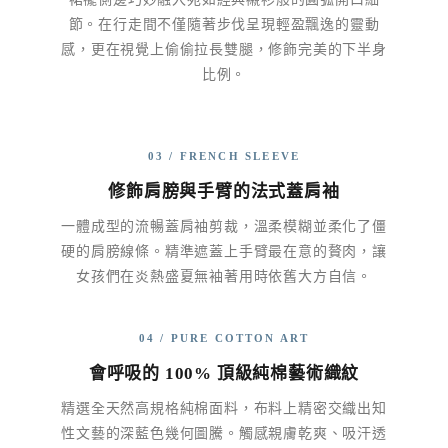
節。在行走間不僅隨著步伐呈現輕盈飄逸的靈動
感，更在視覺上偷偷拉長雙腿，修飾完美的下半身
比例。
03 / FRENCH SLEEVE
修飾肩膀與手臂的法式蓋肩袖
一體成型的流暢蓋肩袖剪裁，溫柔模糊並柔化了僵
硬的肩膀線條。精準遮蓋上手臂最在意的贅肉，讓
女孩們在炎熱盛夏無袖著用時依舊大方自信。
04 / PURE COTTON ART
會呼吸的 100% 頂級純棉藝術織紋
精選全天然高規格純棉面料，布料上精密交織出知
性文藝的深藍色幾何圖騰。觸感親膚乾爽、吸汗透