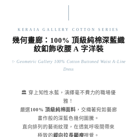
KERAIA GALLERY COTTON SERIES
幾何畫廊：100% 頂級純棉深藍織
紋釦飾收腰 A 字洋裝
✨ Geometric Gallery 100% Cotton Buttoned Waist A-Line
Dress
🏛️ 穿上知性水藍，演繹毫不費力的職場優
雅！
嚴選
100% 頂級純棉面料
，交織著宛如藝廊
畫作般的深藍色幾何圖騰。
直向排列的藝術紋理，在透氣呼吸間帶來
極致的
縱向拉長顯瘦
視覺。