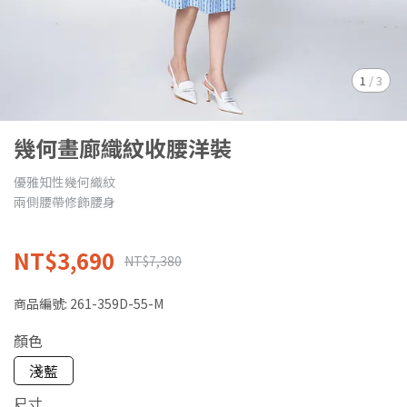
1
/
3
幾何畫廊織紋收腰洋裝
優雅知性幾何織紋
兩側腰帶修飾腰身
NT$3,690
NT$7,380
商品編號:
261-359D-55-M
顏色
淺藍
尺寸