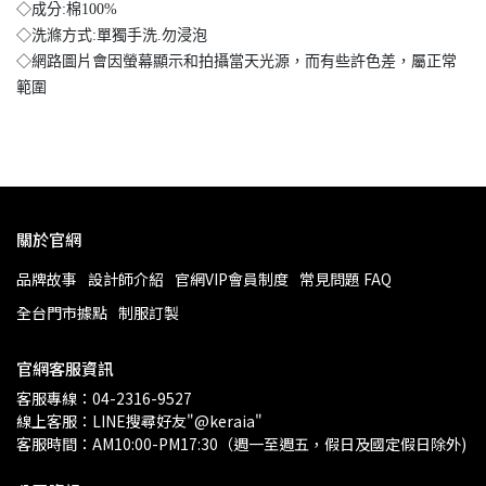
◇成分:棉100%
◇洗滌方式:單獨手洗.勿浸泡
◇網路圖片會因螢幕顯示和拍攝當天光源，而有些許色差，屬正常
範圍
關於官網
品牌故事
設計師介紹
官網VIP會員制度
常見問題 FAQ
全台門市據點
制服訂製
官網客服資訊
客服專線：04-2316-9527
線上客服：LINE搜尋好友"@keraia"
客服時間：AM10:00-PM17:30（週一至週五，假日及國定假日除外)