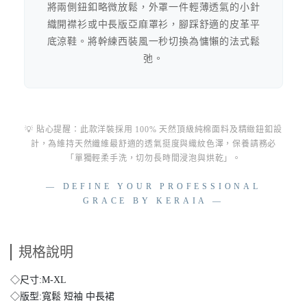
將兩側鈕釦略微放鬆，外罩一件輕薄透氣的小針
織開襟衫或中長版亞麻罩衫，腳踩舒適的皮革平
底涼鞋。將幹練西裝風一秒切換為慵懶的法式鬆
弛。
💡 貼心提醒：此款洋裝採用 100% 天然頂級純棉面料及精緻鈕釦設
計，為維持天然纖維最舒適的透氣挺度與織紋色澤，保養請務必
「單獨輕柔手洗，切勿長時間浸泡與烘乾」。
— DEFINE YOUR PROFESSIONAL
GRACE BY KERAIA —
規格說明
◇尺寸:M-XL
◇版型:寬鬆 短袖 中長裙