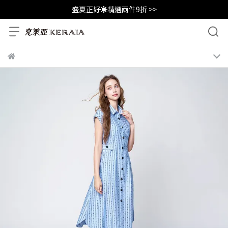
盛夏正好☀️精選兩件9折 >>