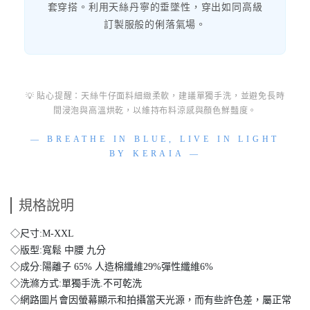
套穿搭。利用天絲丹寧的垂墜性，穿出如同高級
訂製服般的俐落氣場。
💡 貼心提醒：天絲牛仔面料細緻柔軟，建議單獨手洗，並避免長時
間浸泡與高溫烘乾，以維持布料涼感與顏色鮮豔度。
— BREATHE IN BLUE, LIVE IN LIGHT
BY KERAIA —
規格說明
◇尺寸:M-XXL
◇版型:寬鬆 中腰 九分
◇成分:陽離子 65% 人造棉纖維29%彈性纖維6%
◇洗滌方式:單獨手洗.不可乾洗
◇網路圖片會因螢幕顯示和拍攝當天光源，而有些許色差，屬正常