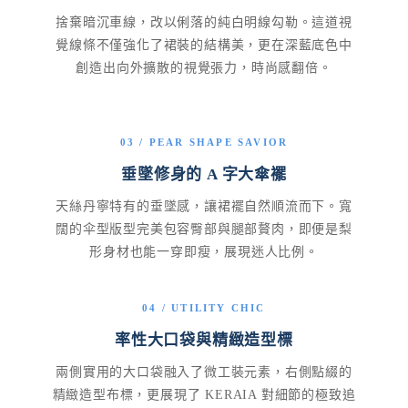
捨棄暗沉車線，改以俐落的純白明線勾勒。這道視
覺線條不僅強化了裙裝的結構美，更在深藍底色中
創造出向外擴散的視覺張力，時尚感翻倍。
03 / PEAR SHAPE SAVIOR
垂墜修身的 A 字大傘襬
天絲丹寧特有的垂墜感，讓裙襬自然順流而下。寬
闊的伞型版型完美包容臀部與腿部贅肉，即便是梨
形身材也能一穿即瘦，展現迷人比例。
04 / UTILITY CHIC
率性大口袋與精緻造型標
兩側實用的大口袋融入了微工裝元素，右側點綴的
精緻造型布標，更展現了 KERAIA 對細節的極致追