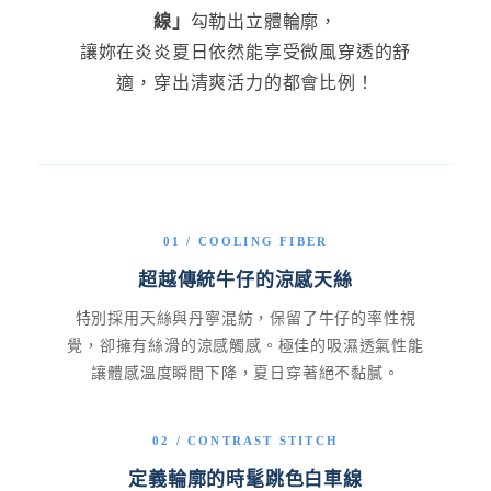
線」
勾勒出立體輪廓，
讓妳在炎炎夏日依然能享受微風穿透的舒
適，穿出清爽活力的都會比例！
01 / COOLING FIBER
超越傳統牛仔的涼感天絲
特別採用天絲與丹寧混紡，保留了牛仔的率性視
覺，卻擁有絲滑的涼感觸感。極佳的吸濕透氣性能
讓體感溫度瞬間下降，夏日穿著絕不黏膩。
02 / CONTRAST STITCH
定義輪廓的時髦跳色白車線