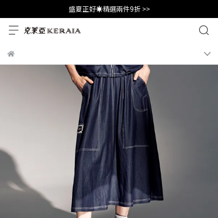
盛夏正好☀️精選兩件9折 >>