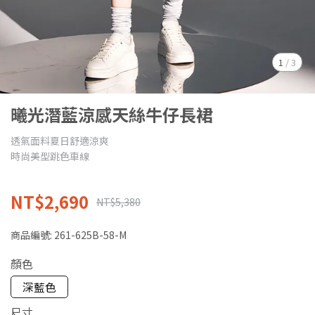
1
/
3
曦光潛藍涼感天絲牛仔長裙
透氣面料夏日舒適涼爽
時尚美型跳色車線
NT$2,690
NT$5,380
商品編號:
261-625B-58-M
顏色
深藍色
尺寸