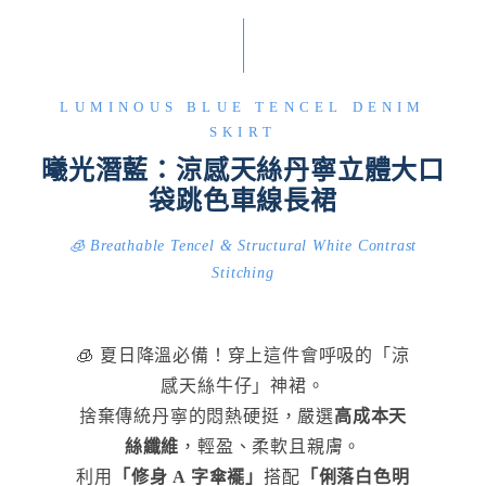
LUMINOUS BLUE TENCEL DENIM
SKIRT
曦光潛藍：涼感天絲丹寧立體大口
袋跳色車線長裙
🧊 Breathable Tencel & Structural White Contrast
Stitching
🧊 夏日降溫必備！穿上這件會呼吸的「涼
感天絲牛仔」神裙。
捨棄傳統丹寧的悶熱硬挺，嚴選
高成本天
絲纖維
，輕盈、柔軟且親膚。
利用
「修身 A 字傘襬」
搭配
「俐落白色明