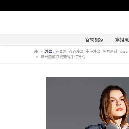
官網獨家
穿搭風格
外套
,
外套類
,
背心外套
,
牛仔外套
,
探索新品
,
Ker
曦光潛藍涼感天絲牛仔背心