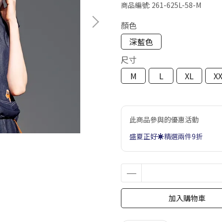
商品編號:
261-625L-58-M
顏色
深藍色
尺寸
M
L
XL
X
此商品參與的優惠活動
盛夏正好☀️精選兩件9折
加入購物車