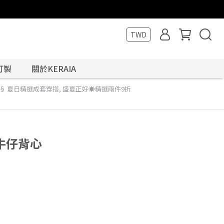
TWD
訂製
關於KERAIA
§ 夏日精選成套穿搭
,
盛夏正好☀️精選兩件9折
牛仔背心