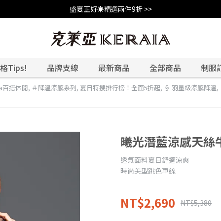
盛夏正好☀️精選兩件9折 >>
Tips!
品牌支線
最新商品
全部商品
制服
aia百搭休閒
,
＃降溫涼感系列
,
夏日特搜排行榜！全面5折起
,
§ 羽量級涼感降溫
,
曦光潛藍涼感天絲
透氣面料夏日舒適涼爽
時尚美型跳色車線
NT$2,690
NT$5,380