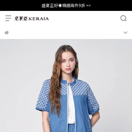
盛夏正好☀️精選兩件9折 >>