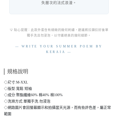
失層次的法式浪漫。
💡 貼心提醒：此款外套含有細緻的幾何刺繡，建議將拉鍊拉好後單
獨手洗且勿浸泡，以守護絕美的幾何細節。
— WRITE YOUR SUMMER POEM BY
KERAIA —
規格說明
◇尺寸:M-XXL
◇版型:寬鬆 短袖
◇成分:聚酯纖維60% 棉40% 棉100%
◇洗滌方式:單獨手洗.勿浸泡
◇網路圖片會因螢幕顯示和拍攝當天光源，而有些許色差，屬正常
範圍