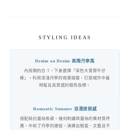
STYLING IDEAS
Denim on Denim 高階丹寧風
內搭簡約白 T，下身選擇「深色大寬管牛仔
褲」。利用深淺丹寧的視覺碰撞，打造城市中最
時髦且具質感的個性指標。
Romantic Summer 浪漫度假感
搭配純白蕾絲長裙。幾何刺繡與蕾絲的異材質呼
應，中和了丹寧的硬挺，演繹出輕盈、文藝且不