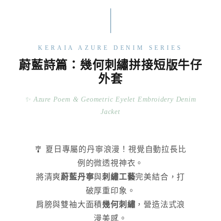
KERAIA AZURE DENIM SERIES
蔚藍詩篇：幾何刺繡拼接短版牛仔
外套
✨ Azure Poem & Geometric Eyelet Embroidery Denim
Jacket
🎐 夏日專屬的丹寧浪漫！視覺自動拉長比
例的微透視神衣。
將清爽
蔚藍丹寧
與
刺繡工藝
完美結合，打
破厚重印象。
肩膀與雙袖大面積
幾何刺繡
，營造法式浪
漫美感。