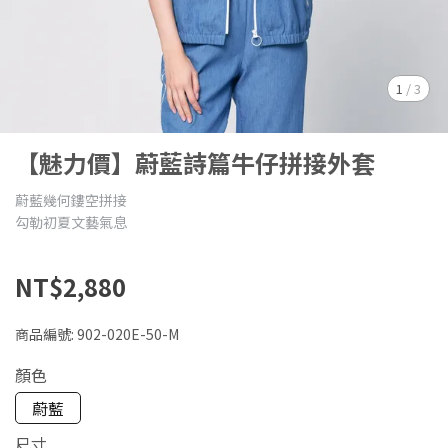
1
/
3
【魅力價】蔚藍詩篇牛仔拼接外套
蔚藍幾何鏤空拼接
勾勒初夏文藝氣息
NT$2,880
商品編號:
902-020E-50-M
顏色
蔚藍
尺寸