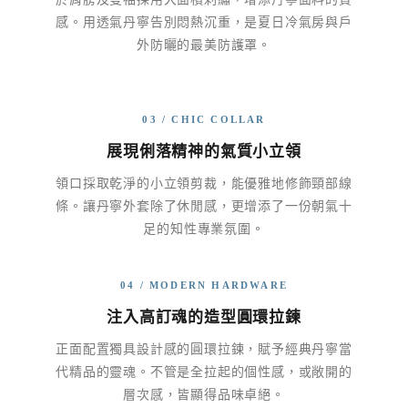
感。用透氣丹寧告別悶熱沉重，是夏日冷氣房與戶
外防曬的最美防護罩。
03 / CHIC COLLAR
展現俐落精神的氣質小立領
領口採取乾淨的小立領剪裁，能優雅地修飾頸部線
條。讓丹寧外套除了休閒感，更增添了一份朝氣十
足的知性專業氛圍。
04 / MODERN HARDWARE
注入高訂魂的造型圓環拉鍊
正面配置獨具設計感的圓環拉鍊，賦予經典丹寧當
代精品的靈魂。不管是全拉起的個性感，或敞開的
層次感，皆顯得品味卓絕。