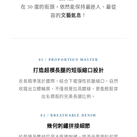
在 30 度的街頭，依然能保持最迷人、最從
容的
文藝氣息
！
01 / PROPORTION MASTER
打造超模長腿的短版縮口設計
衣長精準落於腰際，結合下襬彈性抓皺縮口，自然
收攏出立體輪廓。不僅視覺拉高腰線，更能輕鬆穿
出名模般的完美長腿比例。
02 / BREATHABLE DENIM
幾何刺繡拼接細節
於肩膀及雙袖採用大面積刺繡，增添丹寧面料的質