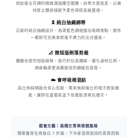
宛如復古花磚的精緻滿版鏤空圖騰，自帶文藝氣息，以異
材質立體拼接賦予素色穿搭高級靈魂。
🎗️ 純白抽繩綁帶
正面的純白抽繩設計，為湛藍色調碰撞出吸睛焦點，隨性
一繫即可完美拿捏毫不費力的法式優態。
📐 微短版俐落剪裁
穠纖合度的短版線條，能巧妙拉高腰線、優化身材比例，
順身輪廓更具備極佳的顯瘦包容度。
☁️ 會呼吸棉混紡
高比例純棉融合背心剪裁，帶來無與倫比的吸汗透氣機
能，讓妳在盛夏高溫下依舊能清爽玩層次。
都會文藝｜高階文青美術館風格
簡單疊穿在修身白 T 外面，下半身混搭挺括的直筒西裝