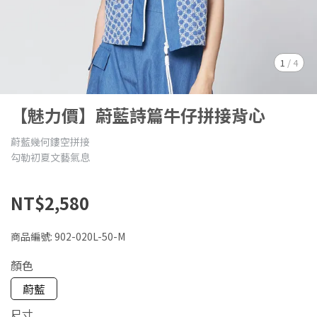
1
/
4
【魅力價】蔚藍詩篇牛仔拼接背心
蔚藍幾何鏤空拼接
勾勒初夏文藝氣息
NT$2,580
商品編號:
902-020L-50-M
顏色
蔚藍
尺寸