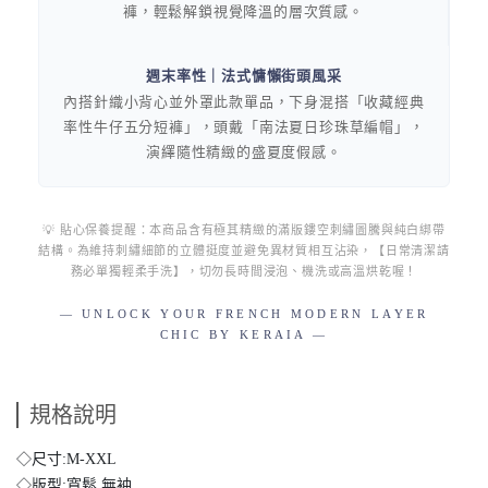
褲，輕鬆解鎖視覺降溫的層次質感。
週末率性｜法式慵懶街頭風采
內搭針織小背心並外罩此款單品，下身混搭「收藏經典
率性牛仔五分短褲」，頭戴「南法夏日珍珠草編帽」，
演繹隨性精緻的盛夏度假感。
💡 貼心保養提醒：本商品含有極其精緻的滿版鏤空刺繡圖騰與純白綁帶
結構。為維持刺繡細節的立體挺度並避免異材質相互沾染，【日常清潔請
務必單獨輕柔手洗】，切勿長時間浸泡、機洗或高溫烘乾喔！
— UNLOCK YOUR FRENCH MODERN LAYER
CHIC BY KERAIA —
規格說明
◇尺寸:M-XXL
◇版型:寬鬆 無袖