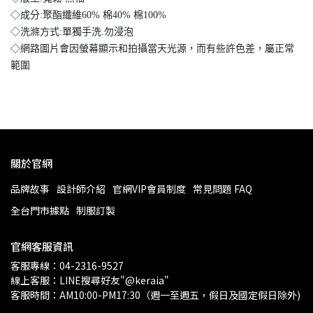
◇成分:聚酯纖維60% 棉40% 棉100%
◇洗滌方式:單獨手洗.勿浸泡
◇網路圖片會因螢幕顯示和拍攝當天光源，而有些許色差，屬正常
範圍
關於官網
品牌故事
設計師介紹
官網VIP會員制度
常見問題 FAQ
全台門市據點
制服訂製
官網客服資訊
客服專線：04-2316-9527
線上客服：LINE搜尋好友"@keraia"
客服時間：AM10:00-PM17:30（週一至週五，假日及國定假日除外)