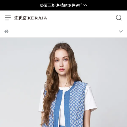
盛夏正好☀️精選兩件9折 >>