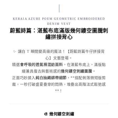
KERAIA AZURE POEM GEOMETRIC EMBROIDERED
DENIM VEST
蔚藍詩篇：湛藍布底滿版幾何鏤空圖騰刺
繡拼接背心
✨ 讓白 T 瞬間變高級的魔法！【蔚藍詩篇牛仔拼接背
心】文藝登場。
精選
會呼吸的透氣棉混紡面料
，在湛藍布底上，滿版點
綴兼具復古與藝術感的
幾何鏤空刺繡圖騰
。
正面巧妙揉入
純白抽繩綁帶細節
，**搭配俐落微短版剪
裁，一秒打破盛夏疊穿的悶熱，堆疊出高階法式鬆弛感
**！
🎨 幾何鏤空刺繡