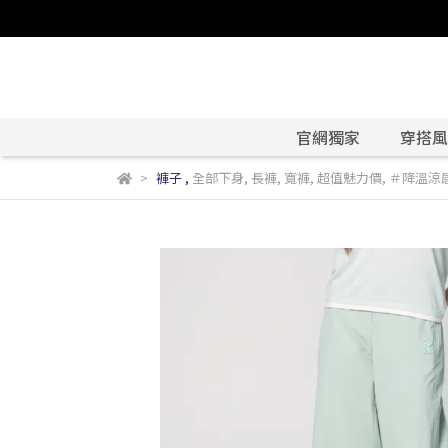
官網獨家
穿搭風格
褲子
,
全部下身
,
長褲
,
寬褲
,
超值魅力價
,
＃降溫涼