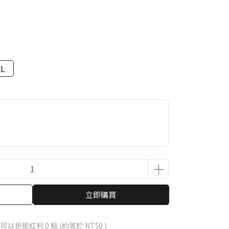
XL
立即購買
 」可以折抵紅利
0
點 (約等於
NT$0
)