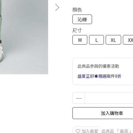
顏色
沁綠
尺寸
M
L
XL
X
此商品參與的優惠活動
盛夏正好☀️精選兩件9折
加入購物車
加入最愛
此商品 「 最高