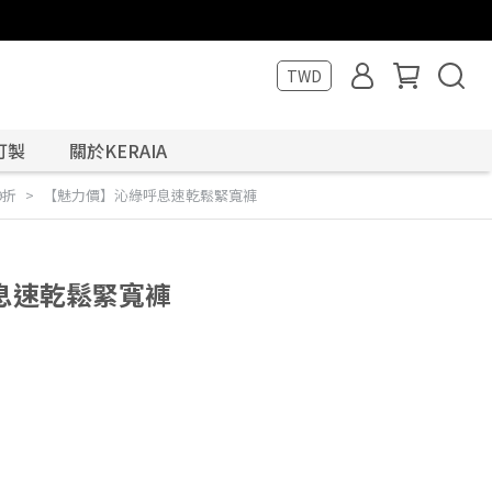
TWD
訂製
關於KERAIA
9折
【魅力價】沁綠呼息速乾鬆緊寬褲
息速乾鬆緊寬褲