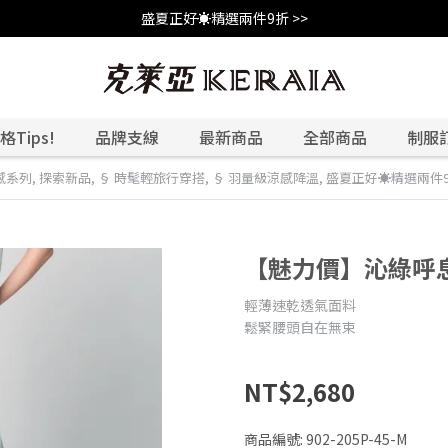
盛夏正好☀️精選兩件9折 >>
Tips!
品牌支線
最新商品
全部商品
制服
感系列
,
探索新品
,
§ 時髦輕旅行穿搭
,
§ 羽量級涼感降溫
,
盛夏正好☀️精選兩件
【魅力價】沁綠呼
輕薄速乾透氣面料
鬆緊腰頭自在無束
NT$2,680
商品編號:
902-205P-45-M