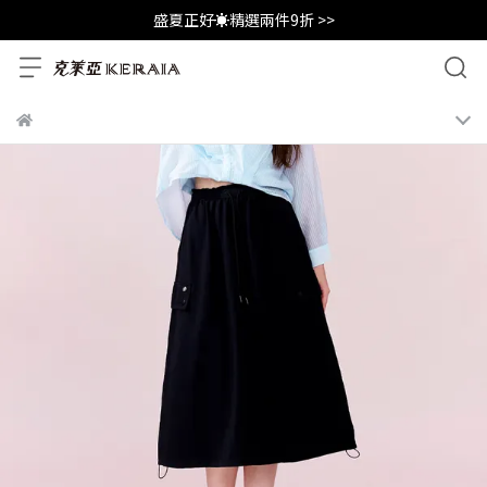
盛夏正好☀️精選兩件9折 >>