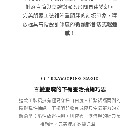
俐落直筒與立體微澎廓形間自由變幻。
完美顛覆工裝裙笨重顯胖的刻板印象，釋
放極具高階設計師感的
街頭都會法式鬆弛
感
！
01 / DRAWSTRING MAGIC
百變靈魂的下襬靈活抽繩巧思
這款工裝裙擁有極高穿搭自由度。拉緊裙襬兩側的
隱形彈性抽繩，下襬隨即收束成極具空氣張力的立
體繭型；隨性放鬆抽繩，則恢復垂墜流暢的經典長
裙輪廓，完美滿足多變造型。