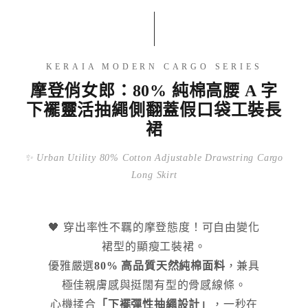
KERAIA MODERN CARGO SERIES
摩登俏女郎：80% 純棉高腰 A 字
下襬靈活抽繩側翻蓋假口袋工裝長
裙
✨ Urban Utility 80% Cotton Adjustable Drawstring Cargo
Long Skirt
🖤 穿出率性不羈的摩登態度！可自由變化
裙型的顯瘦工裝裙。
優雅嚴選
80% 高品質天然純棉面料
，兼具
極佳親膚感與挺闊有型的骨感線條。
心機揉合
「下襬彈性抽繩設計」
，一秒在