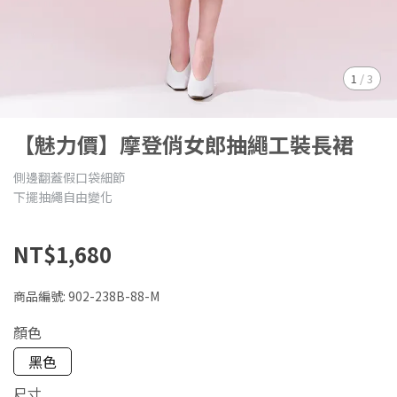
1
/
3
【魅力價】摩登俏女郎抽繩工裝長裙
側邊翻蓋假口袋細節
下擺抽繩自由變化
NT$1,680
商品編號:
902-238B-88-M
顏色
黑色
尺寸