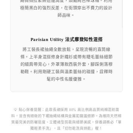
繩微微拉緊締造蓬潤度，頭戴純色棒球帽。利用
極簡黑白的強烈反差，在街頭穿出不費力的設計
師品味。
Parisian Utility 法式摩登知性混搭
將工裝長裙抽繩全數放鬆，呈現流暢的直筒線
條。上半身混搭修身針織衫或帶有睫毛蕾絲細節
的細肩帶背心，外罩薄款西裝外套，腳踩俐落穆
勒鞋。利用剛硬工裝與溫柔蕾絲的碰撞，詮釋時
髦的中性名媛優雅。
💡 貼心保養提醒：此款長裙採用 80% 高比例高品質純棉混紡面
料，並含有細緻的下襬抽繩結構與金屬釦翻蓋细節。為維持天然棉
質最完美的防曬挺度、立體裙型剪裁與細節美感，保養請務必「單
獨輕柔手洗」，且「切勿乾洗與烘乾」喔！