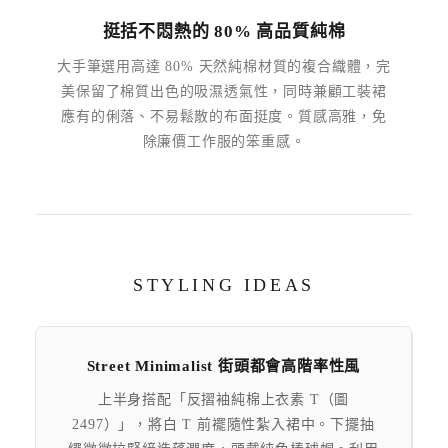
挺括不悶熱的 80% 高品質純棉
大手筆選用高達 80% 天然純棉材質的複合織體，完
美保留了棉質出色的吸濕透氣性，同時兼顧工裝裙
應有的俐落、不易鬆散的布面挺度。質感高雅，免
除廉價工作服的笨重感。
STYLING IDEAS
Street Minimalist 街頭都會高階率性風
上半身搭配「反摺袖純棉上衣素 T（圖
2497）」，將白 T 前襬隨性紮入裙中。下擺抽