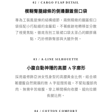
02 / CARGO FLAP DETAIL
模糊臀腿線條的側邊翻蓋假口袋
專為工裝風提煉的結構細節，兩側精緻的翻蓋假口
袋搭配小巧點綴的金屬釦，不著痕跡地轉移並分散
了視覺焦點。徹底告別工裝裙口袋太澎凸的顯胖痛
點，巧妙修飾臀部與大腿外側。
03 / A-LINE SILHOUETTE
小腹自動神隱的高腰 A 字廓形
採用最修飾亞洲女性身型的高腰黃金比例，結合順
著腰腹自然開展的微 A 字挺闊剪裁。不緊貼腹部肉
肉、無需辛苦縮腹，穿上瞬間橫向收腰、縱向拉顯
長腿比例。
04 / COTTON COMFORT